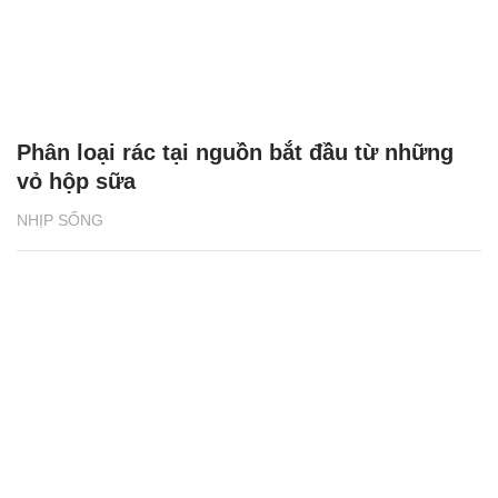
Phân loại rác tại nguồn bắt đầu từ những
vỏ hộp sữa
NHỊP SỐNG