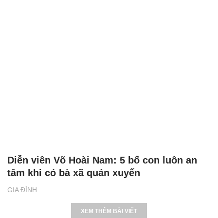
Diễn viên Võ Hoài Nam: 5 bố con luôn an
tâm khi có bà xã quán xuyến
GIA ĐÌNH
XEM THÊM BÀI VIẾT