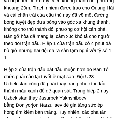
và bị phạm lỗi ở cự ly cách khung thành đối phương
khoảng 20m. Trách nhiệm được trao cho Quang Hải
và cái chân trái của cầu thủ này đã vẽ một đường
bóng tuyệt đẹp đưa bóng vào góc xa khung thành,
không cho thủ thành đối phương cơ hội cản phá.
Bàn gỡ hòa đã mang lại cảm xúc khó tả cho người
theo dõi trận đấu. Hiệp 1 của trận đấu có 4 phút đá
bù giờ nhưng hai đội đã ra sân tạm nghỉ với tỷ số 1-
1.
Hiệp 2 của trận đấu bắt đầu muộn hơn do Ban Tổ
chức phải cào lại tuyết ở mặt sân. Đội U23
Uzbekistan cũng đã phải thay trang phục thi đấu
thành màu xanh để dễ quan sát. Trong hiệp 2 này,
Uzbekistan thay Jasurbek Yakhshiboev
bằng Doniyorjon Narzullaev để gia tăng sức ép
hòng tìm kiếm bàn thắng. Tuy nhiên, các pha tấn