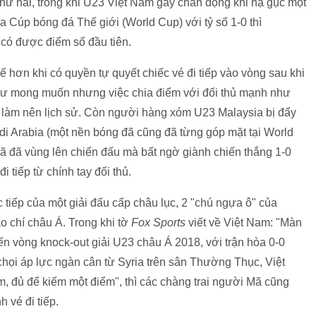
thứ hai, trong khi U23 Việt Nam gây chấn động khi hạ gục một
a Cúp bóng đá Thế giới (World Cup) với tỷ số 1-0 thì
 có được điểm số đầu tiên.
ế hơn khi có quyền tự quyết chiếc vé đi tiếp vào vòng sau khi
hư mong muốn nhưng việc chia điểm với đối thủ mạnh như
m làm nên lịch sử. Còn người hàng xóm U23 Malaysia bị đẩy
di Arabia (một nền bóng đã cũng đã từng góp mặt tại World
ã đã vùng lên chiến đấu mà bất ngờ giành chiến thắng 1-0
 tiếp từ chính tay đối thủ.
 tiếp của một giải đấu cấp châu lục, 2 "chú ngựa ô" của
 chí châu Á. Trong khi tờ
Fox Sports
viết về Việt Nam: "Màn
ến vòng knock-out giải U23 châu Á 2018, với trận hòa 0-0
chọi áp lực ngàn cân từ Syria trên sân Thường Thục, Việt
 đủ để kiếm một điểm", thì các chàng trai người Mã cũng
 vé đi tiếp.