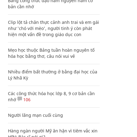
Bảng công thức đạo hàm nguyên hàm cơ
bản cần nhớ
Clip lột tả chân thực cảnh anh trai và em gái
như 'chó với mèo', người tinh ý còn phát
hiện một vấn đề trong giáo dục con
Mẹo học thuộc Bảng tuần hoàn nguyên tố
hóa học bằng thơ, câu nói vui vẻ
Nhiều điểm bất thường ở bằng đại học của
Lý Nhã Kỳ
Các công thức hóa học lớp 8, 9 cơ bản cần
nhớ
106
Người lãng mạn cuối cùng
Hàng ngàn người Mỹ ân hận vì tiêm vắc xin
HPV: Bác sĩ nói gì?