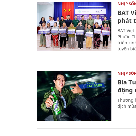
NHỊP SỐ
BAT V
phát t
BAT Việt
Phước Ch
triển ki
tuyến bi
NHỊP SỐ
Bia T
động 
Thương h
dịch mùa