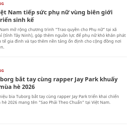
NG
iệt Nam tiếp sức phụ nữ vùng biên giới
riển sinh kế
 Nam mở rộng chương trình “Trao quyền cho Phụ nữ” tại xã
ỉ (tỉnh Tây Ninh), góp thêm nguồn lực để phụ nữ khó khăn phát
nh tế gia đình và tạo thêm nền tảng ổn định cho cộng đồng nơi
ên.
NG
uborg bắt tay cùng rapper Jay Park khuấy
mùa hè 2026
iệu bia Tuborg bắt tay cùng rapper Jay Park triển khai chiến
 hè 2026 mang tên "Sao Phải Theo Chuẩn” tại Việt Nam.