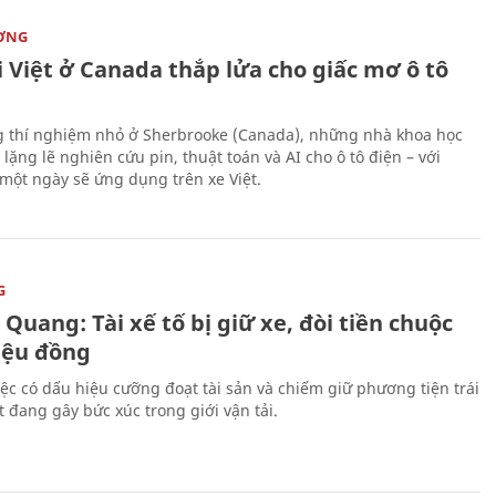
ỜNG
 Việt ở Canada thắp lửa cho giấc mơ ô tô
 thí nghiệm nhỏ ở Sherbrooke (Canada), những nhà khoa học
lặng lẽ nghiên cứu pin, thuật toán và AI cho ô tô điện – với
 một ngày sẽ ứng dụng trên xe Việt.
G
Quang: Tài xế tố bị giữ xe, đòi tiền chuộc
riệu đồng
iệc có dấu hiệu cưỡng đoạt tài sản và chiếm giữ phương tiện trái
t đang gây bức xúc trong giới vận tải.