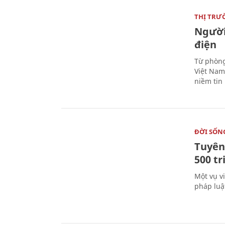
THỊ TRƯ
Người
điện
Từ phòng
Việt Nam 
niềm tin
ĐỜI SỐN
Tuyên 
500 t
Một vụ v
pháp luậ