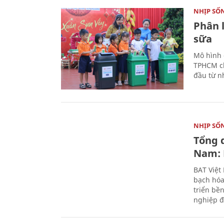
NHỊP SỐ
Phân 
sữa
Mô hình 
TPHCM ch
đầu từ n
NHỊP SỐ
Tổng 
Nam: 
BAT Việt
bạch hóa
triển bề
nghiệp đ