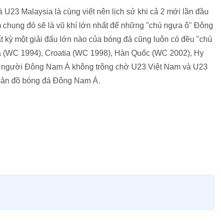
U23 Malaysia là cùng viết nên lịch sử khi cả 2 mới lần đầu
ểm chung đó sẽ là vũ khí lớn nhất để những "chú ngựa ô" Đông
ất kỳ một giải đấu lớn nào của bóng đá cũng luôn có đều "chú
a (WC 1994), Croatia (WC 1998), Hàn Quốc (WC 2002), Hy
ì để người Đông Nam Á không trông chờ U23 Việt Nam và U23
trí bản đồ bóng đá Đông Nam Á.