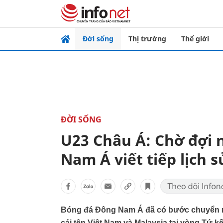
Đời sống
Thị trường
Thế giới
ĐỜI SỐNG
U23 Châu Á: Chờ đợi
Nam Á viết tiếp lịch s
Bóng đá Đông Nam Á đã có bước chuyển mì
cái tên Việt Nam và Malaysia tại vòng Tứ k