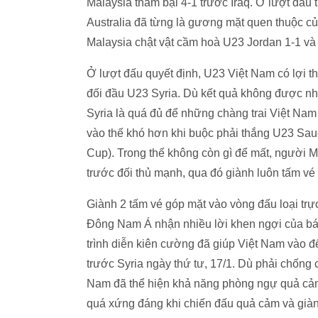
Malaysia thảm bại 4-1 trước Iraq. Ở lượt đấu 
Australia đã từng là gương mặt quen thuộc củ
Malaysia chật vật cầm hoà U23 Jordan 1-1 và
Ở lượt đấu quyết định, U23 Việt Nam có lợi th
đối đầu U23 Syria. Dù kết quả không được n
Syria là quá đủ để những chàng trai Việt Na
vào thế khó hơn khi buộc phải thắng U23 Sau
Cup). Trong thế không còn gì để mất, người M
trước đối thủ mạnh, qua đó giành luôn tấm vé đi
Giành 2 tấm vé góp mặt vào vòng đấu loại trực
Đông Nam Á nhận nhiều lời khen ngợi của báo
trình diễn kiên cường đã giúp Việt Nam vào đ
trước Syria ngày thứ tư, 17/1. Dù phải chống 
Nam đã thể hiện khả năng phòng ngự quả cảm,
quá xứng đáng khi chiến đấu quả cảm và giành