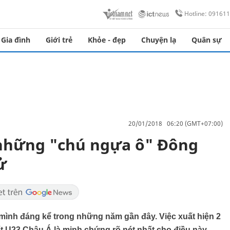
Hotline: 09161
Gia đình
Giới trẻ
Khỏe - đẹp
Chuyện lạ
Quân sự
20/01/2018 06:20 (GMT+07:00)
 những "chú ngựa ô" Đông
ử
nh đáng kể trong những năm gần đây. Việc xuất hiện 2
ết U23 Châu Á là minh chứng rõ nét nhất cho điều này.