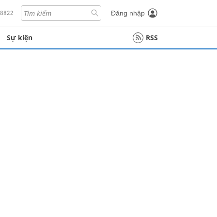
18822
Đăng nhập
Sự kiện
RSS