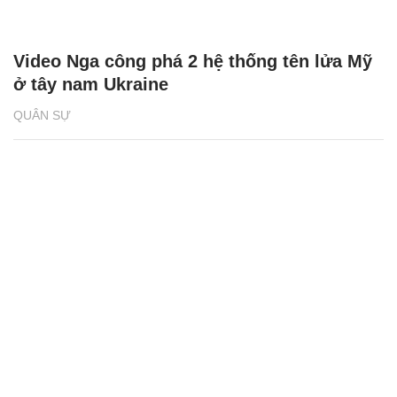
Video Nga công phá 2 hệ thống tên lửa Mỹ
ở tây nam Ukraine
QUÂN SỰ