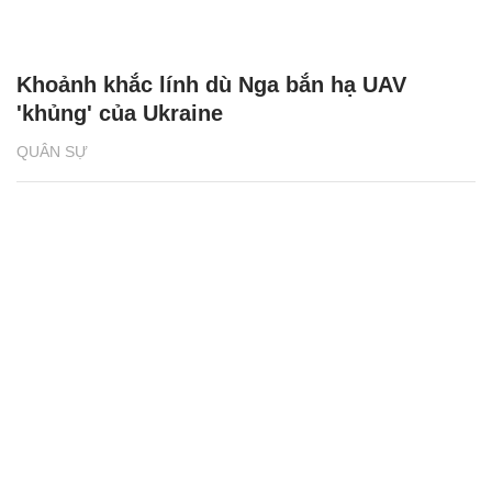
Khoảnh khắc lính dù Nga bắn hạ UAV
'khủng' của Ukraine
QUÂN SỰ