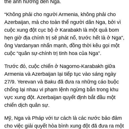
thể ảnh hưởng đến Nga.
“Không phải cho người Armenia, không phải cho
Azerbaijan, mà cho toàn thể người dân Nga, bởi vì
cuộc xung đột cục bộ ở Karabakh là một quả bom
hẹn giờ địa chính trị sẽ phát nổ, trước hết là ở Nga”,
ông Vardanyan nhấn mạnh, đồng thời kêu gọi một
cuộc “quân sự-chính trị tinh hoa của Nga”.
Trước đó, cuộc chiến ở Nagorno-Karabakh giữa
Armenia và Azerbaijan lại tiếp tục vào sáng ngày
27/9. Yerevan và Baku đã đưa ra những cáo buộc
chống lại nhau vi phạm lệnh ngừng bắn trong khu
vực xung đột. Azerbaijan quyết định bắt đầu một
chiến dịch quân sự.
Mỹ, Nga và Pháp với tư cách là các nước bảo đảm
cho việc giải quyết hòa bình xung đột đã đưa ra một