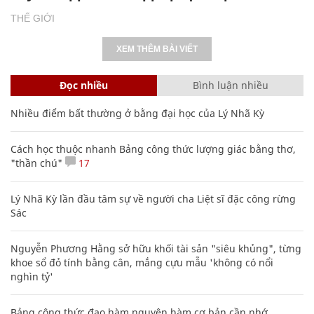
THẾ GIỚI
XEM THÊM BÀI VIẾT
Đọc nhiều
Bình luận nhiều
Nhiều điểm bất thường ở bằng đại học của Lý Nhã Kỳ
Cách học thuộc nhanh Bảng công thức lượng giác bằng thơ,
"thần chú"
17
Lý Nhã Kỳ lần đầu tâm sự về người cha Liệt sĩ đặc công rừng
Sác
Nguyễn Phương Hằng sở hữu khối tài sản "siêu khủng", từng
khoe sổ đỏ tính bằng cân, mắng cựu mẫu 'không có nổi
nghìn tỷ'
Bảng công thức đạo hàm nguyên hàm cơ bản cần nhớ