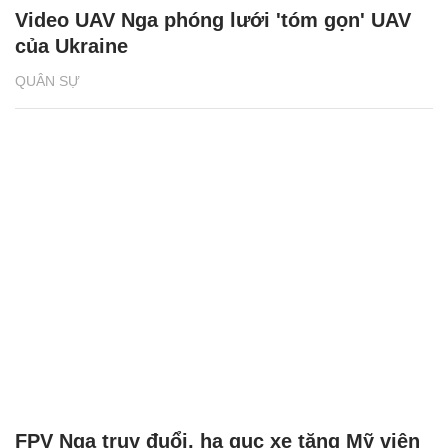
Video UAV Nga phóng lưới 'tóm gọn' UAV
của Ukraine
QUÂN SỰ
FPV Nga truy đuổi, hạ gục xe tăng Mỹ viện