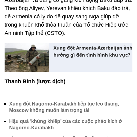
Azerbaijan và đang cố gắng kích động Baku đáp trả.
Theo ông Aliyev, Yerevan khiêu khích Baku đáp trả,
để Armenia có lý do để quay sang Nga giúp đỡ
trong khuôn khổ thỏa thuận của Tổ chức Hiệp ước
An ninh Tập thể (CSTO).
Xung đột Armenia-Azerbaijan ảnh
hưởng gì đến tình hình khu vực?
Thanh Bình (lược dịch)
Xung đột Nagorno-Karabakh tiếp tục leo thang,
Moscow không muốn làm trọng tài
Hậu quả ‘khủng khiếp’ của các cuộc pháo kích ở
Nagorno-Karabakh