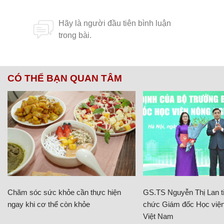
CÓ THỂ BẠN QUAN TÂM
Chăm sóc sức khỏe cần thực hiện
GS.TS Nguyễn Thị Lan ti
ngay khi cơ thể còn khỏe
chức Giám đốc Học viện
Việt Nam