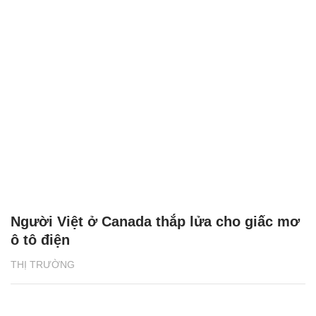
Người Việt ở Canada thắp lửa cho giấc mơ
ô tô điện
THỊ TRƯỜNG