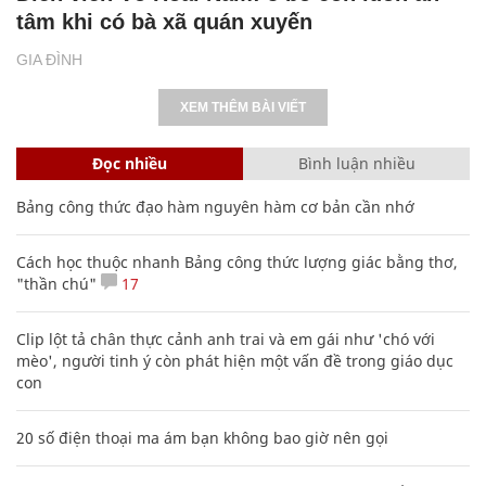
tâm khi có bà xã quán xuyến
GIA ĐÌNH
XEM THÊM BÀI VIẾT
Đọc nhiều
Bình luận nhiều
Bảng công thức đạo hàm nguyên hàm cơ bản cần nhớ
Cách học thuộc nhanh Bảng công thức lượng giác bằng thơ,
"thần chú"
17
Clip lột tả chân thực cảnh anh trai và em gái như 'chó với
mèo', người tinh ý còn phát hiện một vấn đề trong giáo dục
con
20 số điện thoại ma ám bạn không bao giờ nên gọi