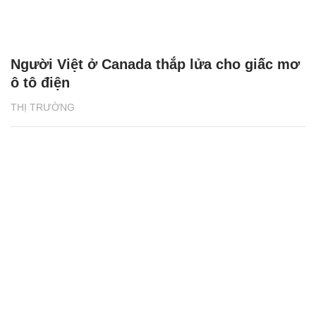
Người Việt ở Canada thắp lửa cho giấc mơ
ô tô điện
THỊ TRƯỜNG