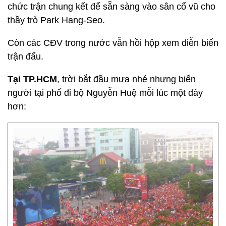
Cả gia đình cùng đi cổ vũ cho đội tuyển U23 Việt
Nam
Hiện trận đấu giữa U23 Việt Nam với U23
Uzbekistan đang diễn ra, thời tiết ở Thường Châu
(Trung Quốc) đang là -2 độ C, tuyết rơi ngày càng
dày. Các CĐV Việt Nam cũng đã kéo đến sân tổ
chức trận chung kết để sẵn sàng vào sân cổ vũ cho
thầy trò Park Hang-Seo.
Còn các CĐV trong nước vẫn hồi hộp xem diễn biến
trận đấu.
Tại TP.HCM
, trời bắt đầu mưa nhé nhưng biển
người tại phố đi bộ Nguyễn Huệ mỗi lúc một dày
hơn: