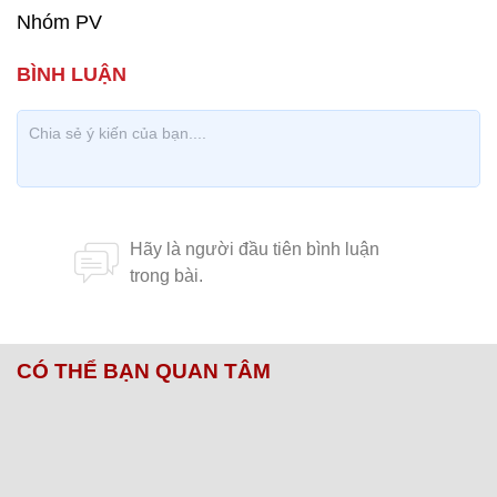
Bà Nguyễn Thị Hòa (70 tuổi, ngụ tại quận 4,
TP.HCM) tự làm cúp đến phố đi bộ để hòa mình
cùng với người hâm mộ cổ vũ cho đội tuyển U23
Việt Nam. (Ảnh: S.Đồng)
Nhóm PV