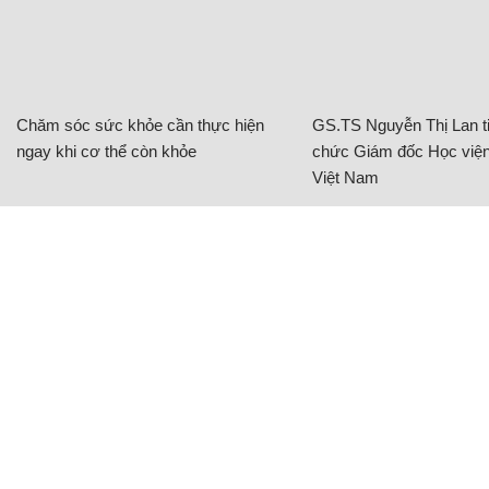
CÓ THỂ BẠN QUAN TÂM
Chăm sóc sức khỏe cần thực hiện
GS.TS Nguyễn Thị Lan ti
ngay khi cơ thể còn khỏe
chức Giám đốc Học viện
Việt Nam