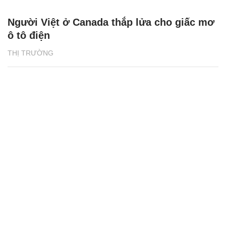
Người Việt ở Canada thắp lửa cho giấc mơ
ô tô điện
THỊ TRƯỜNG