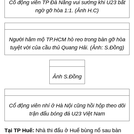
Danh hài Xuân Bắc làm không khí cổ vũ cho U23
Việt Nam tại khu đô thị Ecopark như nóng thêm.
U23 Việt Nam gỡ hòa 1:1
Cổ động viên TP Đà Nẵng vui sướng khi U23 bất
ngờ gỡ hòa 1:1. (Ảnh H.C)
Người hâm mộ TP.HCM hò reo trong bàn gỡ hòa
tuyệt vời của cầu thủ Quang Hải. (Ảnh: S.Đồng)