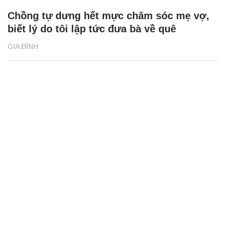
Chồng tự dưng hết mực chăm sóc mẹ vợ,
biết lý do tôi lập tức đưa bà về quê
GIA ĐÌNH