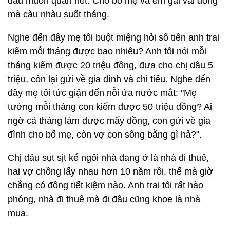
dâu muốn quản hết. Cho bố mẹ và em gái vài đồng
mà càu nhàu suốt tháng.
Nghe đến đây mẹ tôi buột miệng hỏi số tiền anh trai
kiếm mỗi tháng được bao nhiêu? Anh tôi nói mỗi
tháng kiếm được 20 triệu đồng, đưa cho chị dâu 5
triệu, còn lại gửi về gia đình và chi tiêu. Nghe đến
đây mẹ tôi tức giận đến nỗi ứa nước mắt: "Mẹ
tưởng mỗi tháng con kiếm được 50 triệu đồng? Ai
ngờ cả tháng làm được mấy đồng, con gửi về gia
đình cho bố mẹ, còn vợ con sống bằng gì hả?".
Chị dâu sụt sịt kể ngôi nhà đang ở là nhà đi thuê,
hai vợ chồng lấy nhau hơn 10 năm rồi, thế mà giờ
chẳng có đồng tiết kiệm nào. Anh trai tôi rất hào
phóng, nhà đi thuê mà đi đâu cũng khoe là nhà
mua.