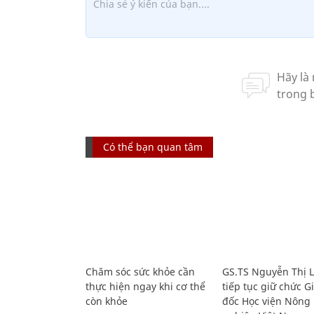
Có thể bạn quan tâm
Chăm sóc sức khỏe cần
GS.TS Nguyễn Thị 
thực hiện ngay khi cơ thể
tiếp tục giữ chức 
còn khỏe
đốc Học viện Nông