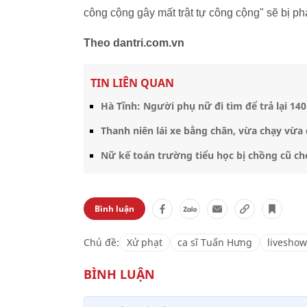
công cộng gây mất trật tự công cộng" sẽ bị phạ
Theo dantri.com.vn
TIN LIÊN QUAN
Hà Tĩnh: Người phụ nữ đi tìm để trả lại 14
Thanh niên lái xe bằng chân, vừa chạy vừa
Nữ kế toán trường tiểu học bị chồng cũ c
Bình luận
Chủ đề:
Xử phạt
ca sĩ Tuấn Hưng
liveshow