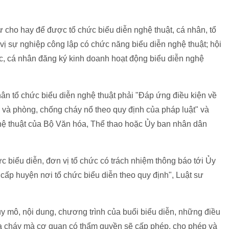
sư cho hay để được tổ chức biểu diễn nghệ thuật, cá nhân, tổ
vị sự nghiệp công lập có chức năng biểu diễn nghệ thuật; hội
c, cá nhân đăng ký kinh doanh hoạt động biểu diễn nghệ
hân tổ chức biểu diễn nghệ thuật phải "Đáp ứng điều kiện về
 tế và phòng, chống cháy nổ theo quy định của pháp luật" và
hệ thuật của Bộ Văn hóa, Thể thao hoặc Ủy ban nhân dân
ức biểu diễn, đơn vị tổ chức có trách nhiệm thông báo tới Ủy
ấp huyện nơi tổ chức biểu diễn theo quy định", Luật sư
uy mô, nội dung, chương trình của buổi biểu diễn, những điều
ữa cháy mà cơ quan có thẩm quyền sẽ cấp phép, cho phép và