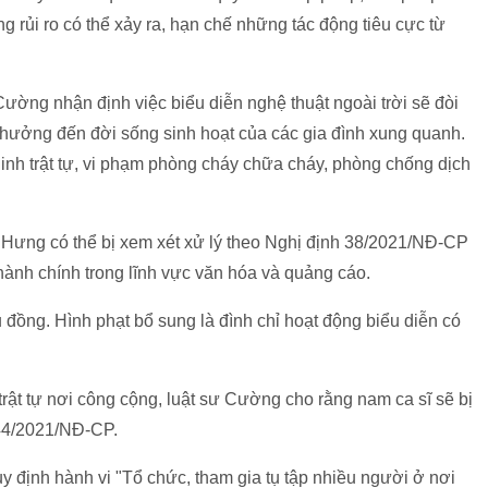
 rủi ro có thể xảy ra, hạn chế những tác động tiêu cực từ
Cường nhận định việc biểu diễn nghệ thuật ngoài trời sẽ đòi
 hưởng đến đời sống sinh hoạt của các gia đình xung quanh.
inh trật tự, vi phạm phòng cháy chữa cháy, phòng chống dịch
ấn Hưng có thể bị xem xét xử lý theo Nghị định 38/2021/NĐ-CP
ành chính trong lĩnh vực văn hóa và quảng cáo.
u đồng. Hình phạt bổ sung là đình chỉ hoạt động biểu diễn có
 trật tự nơi công cộng, luật sư Cường cho rằng nam ca sĩ sẽ bị
144/2021/NĐ-CP.
y định hành vi "Tổ chức, tham gia tụ tập nhiều người ở nơi