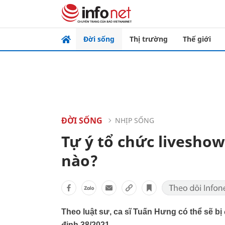
Đời sống
Thị trường
Thế giới
ĐỜI SỐNG
NHỊP SỐNG
Tự ý tổ chức liveshow
nào?
Theo luật sư, ca sĩ Tuấn Hưng có thể sẽ bị
định 38/2021.