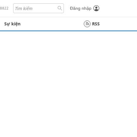
18822
Đăng nhập
Sự kiện
RSS