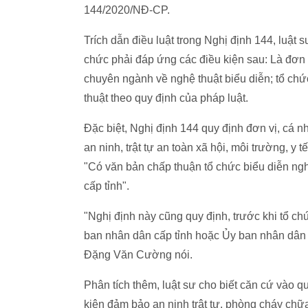
144/2020/NĐ-CP.
Trích dẫn điều luật trong Nghị định 144, luật 
chức phải đáp ứng các điều kiện sau: Là đơn 
chuyên ngành về nghệ thuật biểu diễn; tổ chứ
thuật theo quy định của pháp luật.
Đặc biệt, Nghị định 144 quy định đơn vị, cá n
an ninh, trật tự an toàn xã hội, môi trường, y
"Có văn bản chấp thuận tổ chức biểu diễn ng
cấp tỉnh".
"Nghị định này cũng quy định, trước khi tổ ch
ban nhân dân cấp tỉnh hoặc Ủy ban nhân dân c
Đặng Văn Cường nói.
Phân tích thêm, luật sư cho biết căn cứ vào q
kiện đảm bảo an ninh trật tự, phòng cháy ch