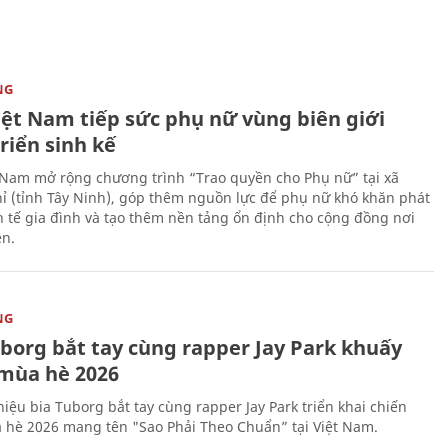
NG
iệt Nam tiếp sức phụ nữ vùng biên giới
riển sinh kế
 Nam mở rộng chương trình “Trao quyền cho Phụ nữ” tại xã
ỉ (tỉnh Tây Ninh), góp thêm nguồn lực để phụ nữ khó khăn phát
nh tế gia đình và tạo thêm nền tảng ổn định cho cộng đồng nơi
ên.
NG
uborg bắt tay cùng rapper Jay Park khuấy
mùa hè 2026
iệu bia Tuborg bắt tay cùng rapper Jay Park triển khai chiến
 hè 2026 mang tên "Sao Phải Theo Chuẩn” tại Việt Nam.