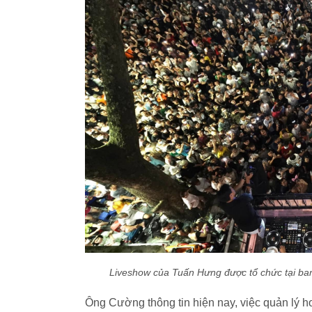
Liveshow của Tuấn Hưng được tổ chức tại ba
Ông Cường thông tin hiện nay, việc quản lý h