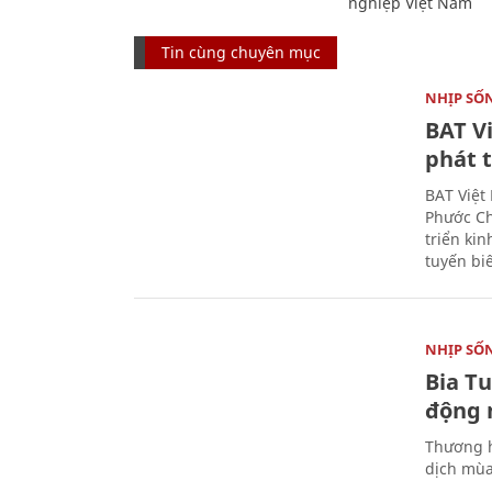
nghiệp Việt Nam
Tin cùng chuyên mục
NHỊP SỐ
BAT V
phát t
BAT Việt
Phước Ch
triển ki
tuyến bi
NHỊP SỐ
Bia T
động 
Thương h
dịch mùa