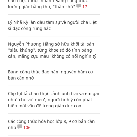
Cách học thuộc nhanh Bảng công thức
lượng giác bằng thơ, "thần chú"
17
Lý Nhã Kỳ lần đầu tâm sự về người cha Liệt
sĩ đặc công rừng Sác
Nguyễn Phương Hằng sở hữu khối tài sản
"siêu khủng", từng khoe sổ đỏ tính bằng
cân, mắng cựu mẫu 'không có nổi nghìn tỷ'
Bảng công thức đạo hàm nguyên hàm cơ
bản cần nhớ
Clip lột tả chân thực cảnh anh trai và em gái
như 'chó với mèo', người tinh ý còn phát
hiện một vấn đề trong giáo dục con
Các công thức hóa học lớp 8, 9 cơ bản cần
nhớ
106