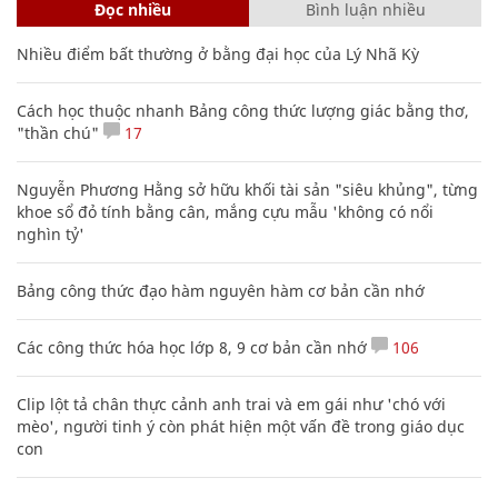
Đọc nhiều
Bình luận nhiều
Nhiều điểm bất thường ở bằng đại học của Lý Nhã Kỳ
Cách học thuộc nhanh Bảng công thức lượng giác bằng thơ,
"thần chú"
17
Nguyễn Phương Hằng sở hữu khối tài sản "siêu khủng", từng
khoe sổ đỏ tính bằng cân, mắng cựu mẫu 'không có nổi
nghìn tỷ'
Bảng công thức đạo hàm nguyên hàm cơ bản cần nhớ
Các công thức hóa học lớp 8, 9 cơ bản cần nhớ
106
Clip lột tả chân thực cảnh anh trai và em gái như 'chó với
mèo', người tinh ý còn phát hiện một vấn đề trong giáo dục
con