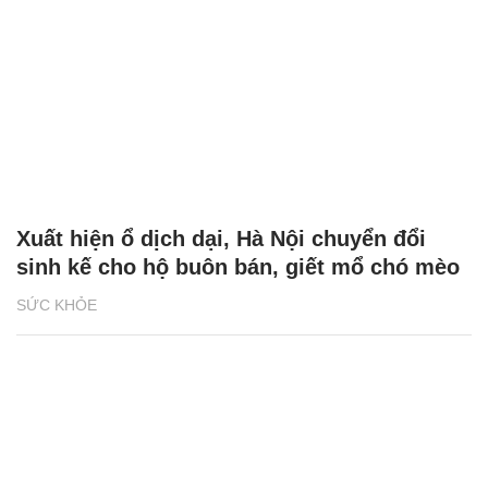
Xuất hiện ổ dịch dại, Hà Nội chuyển đổi
sinh kế cho hộ buôn bán, giết mổ chó mèo
SỨC KHỎE