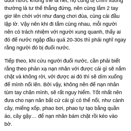
đuối nước không thể la hét, họ cũng bị chìm xuống
thường là tư thế thẳng đứng, nên cùng lắm 2 tay
giơ lên chới với như đang chơi đùa, cùng cái đầu
lập lờ. Vậy nên khi đi tắm cùng nhau, mỗi người
nên có trách nhiệm với người xung quanh, thấy ai
đó để nước ngập đầu quá 20-30s thì phải nghĩ ngay
rằng người đó bị đuối nước.
Tiếp theo, khi cứu người đuối nước, cần phải biết
rằng theo phản xạ nạn nhân với được cái gì sẽ nắm
chặt và không rời, với được ai đó thì sẽ dìm xuống
để mình nổi lên. Bởi vậy, không nên để nạn nhân
túm tay chân mình, sẽ rất nguy hiểm. Tốt nhất nên
đưa cho nạn nân bất cứ cái gì có thể nổi, như cành
cây, miếng xốp, phao bơi, phao tự tạo bằng quần
áo, cây gậy… để nạn nhân bám chặt rồi kéo vào
bờ.