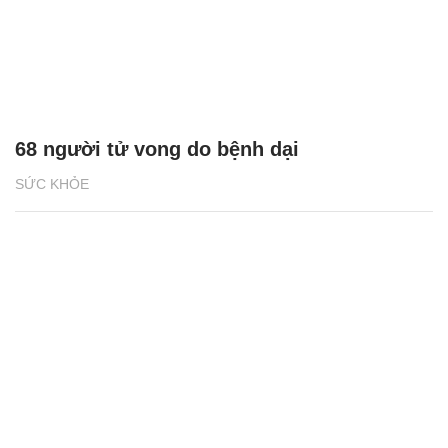
68 người tử vong do bệnh dại
SỨC KHỎE