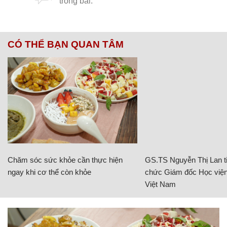
CÓ THỂ BẠN QUAN TÂM
Chăm sóc sức khỏe cần thực hiện
GS.TS Nguyễn Thị Lan ti
ngay khi cơ thể còn khỏe
chức Giám đốc Học viện
Việt Nam