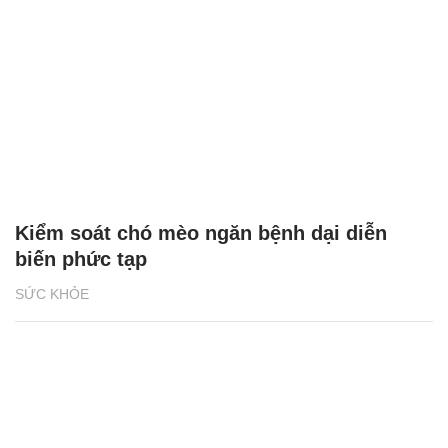
Kiểm soát chó mèo ngăn bệnh dại diễn
biến phức tạp
SỨC KHỎE