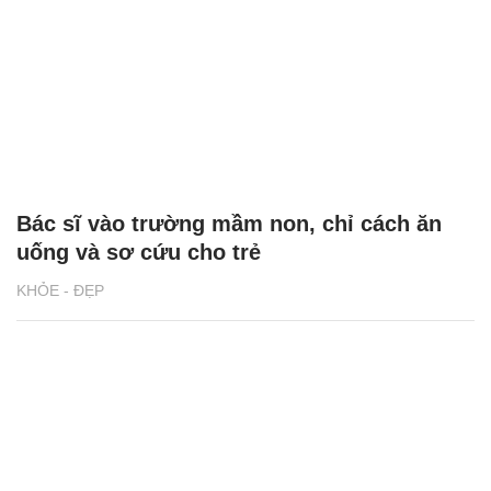
Bác sĩ vào trường mầm non, chỉ cách ăn
uống và sơ cứu cho trẻ
KHỎE - ĐẸP