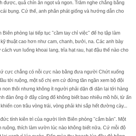
nh được, quả chín ăn ngọt và ngon. Trăm nghe chẳng bằng
i cái bụng. Cứ thế, anh phân phát giống và hướng dẫn cho
Biên phòng lại tiếp tục "cầm tay chỉ việc" để họ tập làm
 kỹ thuật cao hơn như cam, chanh, bưởi, na. Các anh bày
 cách vun luống khoai lang, trỉa hạt rau, hạt đậu thế nào cho
thứ cực chẳng có nỗi cực nào bằng đưa người Chứt xuống
đầu tới ruộng, một số chị em cứ đứng tần ngần xem bộ đội
non thôi nhưng không ít người phải dặn đi dặn lại tới hàng
ánh đàn ông ở đây cũng đổ không biết bao nhiêu mồ hôi, từ ấn
 khiển con trâu vòng trái, vòng phải khi sắp hết đường cày...
ức tính kiên trì của người lính Biên phòng "cắm bản". Một
àm ruộng, thích làm vườn lúc nào không biết nữa. Cứ mỗi độ