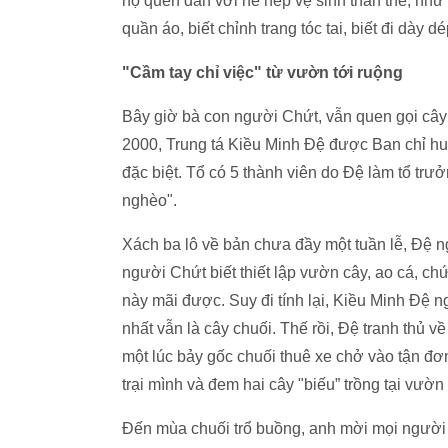
họ quen dần với nề nếp vệ sinh thân thể, như 
quần áo, biết chỉnh trang tóc tai, biết đi dày 
"Cầm tay chỉ việc" từ vườn tới ruộng
Bây giờ bà con người Chứt, vẫn quen gọi cây
2000, Trung tá Kiều Minh Đệ được Ban chỉ hu
đặc biệt. Tổ có 5 thành viên do Đệ làm tổ trư
nghèo".
Xách ba lô về bản chưa đầy một tuần lễ, Đệ n
người Chứt biết thiết lập vườn cây, ao cá, ch
này mãi được. Suy đi tính lại, Kiều Minh Đệ ng
nhất vẫn là cây chuối. Thế rồi, Đệ tranh thủ
một lúc bảy gốc chuối thuê xe chở vào tận đơ
trại mình và đem hai cây "biếu” trồng tại vư
Đến mùa chuối trổ buồng, anh mời mọi người 