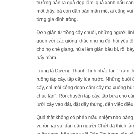
trưởng bản ra quả đẹp lắm, quả xanh nấu ca
một thấy, bà con dân bản mân mê, ai cũng vu
từng gia đình trồng.
Đơn giản từ trồng cây chuối, những người lính 
quen với các giống khác nhưng đòi hỏi yếu tố
cho họ chẻ giang, nứa làm giàn bầu bí, rồi bày
nẩy mầm...
Trung tá Dương Thanh Tịnh nhắc lại: "Trăm 
ruộng tập cày, tập cấy lúa nước. Những buổi 
cấy, chỉ mỗi công đoạn cắm cây mạ xuống bùn 
chục lần". Rồi chuyện tập cày, tập bừa cho c
lưỡi cày vào đất, đặt dây thừng, đến việc điều
Quả thật không có phép mầu nhiệm nào bằng đ
vụ rồi hai vụ, dần dần người Chứt đã thích l