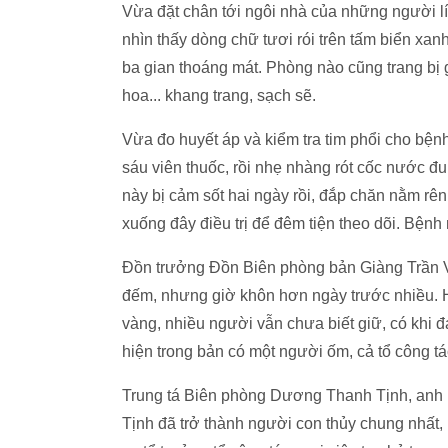
Vừa đặt chân tới ngôi nhà của những người lí
nhìn thấy dòng chữ tươi rói trên tấm biển xa
ba gian thoáng mát. Phòng nào cũng trang bị 
hoa... khang trang, sạch sẽ.
Vừa đo huyết áp và kiểm tra tim phổi cho bện
sáu viên thuốc, rồi nhẹ nhàng rót cốc nước đ
này bị cảm sốt hai ngày rồi, đắp chăn nằm rê
xuống đây điều trị để đêm tiện theo dõi. Bệnh
Đồn trưởng Đồn Biên phòng bản Giàng Trần Vi
đếm, nhưng giờ khôn hơn ngày trước nhiều. H
vàng, nhiều người vẫn chưa biết giữ, có khi đ
hiện trong bản có một người ốm, cả tổ công tá
Trung tá Biên phòng Dương Thanh Tịnh, anh l
Tịnh đã trở thành người con thủy chung nhất,