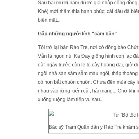
Sau hai mươi năm được gia nhập cộng đồng,
Khê) mới thấm thía hạnh phúc; cái đầu đã biết
biến mất...
Gặp những người lính "cắm bản"
Tôi trở lại bản Rào Tre, nơi có đồng bào Chứ
Vẫn là ngọn núi Ka Đay giống hình con lạc đà
đà" ngày trước còn le te cây hoang dại, giờ 
ngôi nhà sàn sâm sẫm màu ngói, thấp thoáng b
cỏ non bắt chuồn chuồn. Chưa đến mùa cấy l
nhau vào rừng kiếm củi, hái măng... Chờ khi
xuống ruộng làm tiếp vụ sau..
Bác sỹ Trạm Quân dân y Rào Tre khám s