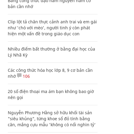
Bảng công thức đạo hàm nguyên hàm cơ
bản cần nhớ
Clip lột tả chân thực cảnh anh trai và em gái
như 'chó với mèo', người tinh ý còn phát
hiện một vấn đề trong giáo dục con
Nhiều điểm bất thường ở bằng đại học của
Lý Nhã Kỳ
Các công thức hóa học lớp 8, 9 cơ bản cần
nhớ
106
20 số điện thoại ma ám bạn không bao giờ
nên gọi
Nguyễn Phương Hằng sở hữu khối tài sản
"siêu khủng", từng khoe sổ đỏ tính bằng
cân, mắng cựu mẫu 'không có nổi nghìn tỷ'