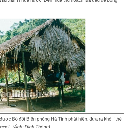
t lại xanh rì lúa nước. Đến mùa thu hoạch lúa đều đẻ bông
 được Bộ đội Biên phòng Hà Tĩnh phát hiện, đưa ra khỏi "thế
lượm".
(Ảnh: Đình Thông)