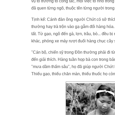
vụ tổ trưởng tổ công tác, mọi việc to nhỏ tr
đã quen từng ngõ, thuộc tên từng người trong
Tịnh kể: Cánh đàn ông người Chứt có sở thíc
thường hay trà trộn vào gạ gẫm đổi hàng hóa
tất. Từ gạo, ngô đến gà, lợn, trâu, bò... đều b
khác, phóng xe máy rượt đuổi hàng chục cây số
"Cán bộ, chiến sỹ trong Đồn thường phải đi t
đến giải thích. Hàng tuần họp bà con trong b
"mưa dầm thấm sâu", họ đã giúp người Chứt h
Thiếu gạo, thiếu chăn màn, thiếu thuốc họ còn