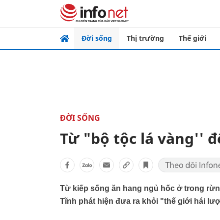
Đời sống
Thị trường
Thế giới
ĐỜI SỐNG
Từ "bộ tộc lá vàng'' 
Từ kiếp sống ăn hang ngủ hốc ở trong rừn
Tĩnh phát hiện đưa ra khỏi "thế giới hái lư