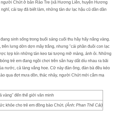
 người Chứt ở bản Rào Tre (xã Hương Liên, huyện Hương
 nghĩ, cái tay đã biết làm, những tàn dư lạc hậu cũ dần dần
t đang sinh sống trong buổi sáng cuối thu hây hẩy nắng vàng.
, trên lưng dờn dợn mây trắng, nhưng "cái phần đuôi con lạc
được lợp kín những tán keo tai tượng mỡ màng, ánh ỏi. Những
óng trẻ em đang ngồi chơi trên sân hay dắt díu nhau ra bãi
úa nước, cả làng vắng hoe. Cữ này đàn ông, đàn bà đều kéo
 nào qua đợt mưa dồn, thác nhảy, người Chứt mới cắm mạ
ức khỏe cho trẻ em đồng bào Chứt.
(Ảnh: Phan Thế Cải)