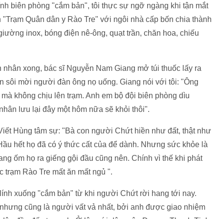
nh biên phòng "cắm bản", tôi thực sự ngỡ ngàng khi tận mắt
nh "Trạm Quân dân y Rào Tre" với ngôi nhà cấp bốn chia thành
giường inox, bóng điện nê-ông, quạt trần, chăn hoa, chiếu
h nhân xong, bác sĩ Nguyễn Nam Giang mở túi thuốc lấy ra
un sôi mời người đàn ông nọ uống. Giang nói với tôi: "Ông
n mà không chịu lên trạm. Anh em bộ đội biên phòng dìu
 nhân lưu lại đây một hôm nữa sẽ khỏi thôi".
ết Hùng tâm sự: "Bà con người Chứt hiền như đất, thật như
ầu hết họ đã có ý thức cất của để dành. Nhưng sức khỏe là
ang ốm họ ra giếng gội đầu cũng nên. Chính vì thế khi phát
c trạm Rào Tre mất ăn mất ngủ ".
ính xuống "cắm bản" từ khi người Chứt rời hang tới nay.
 nhưng cũng là người vất vả nhất, bởi anh được giao nhiệm