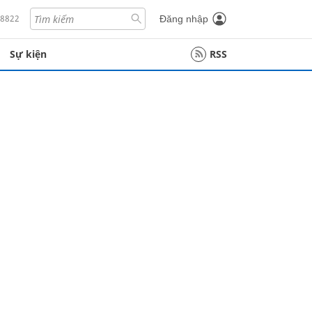
18822
Đăng nhập
Sự kiện
RSS