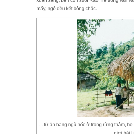
xuân sang, bên con suối Rào Tre trong văn vắ
mẩy, ngô đều kết bông chắc.
... từ ăn hang ngủ hốc ở trong rừng thẳm, họ
giới hái 