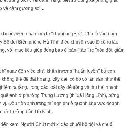
biết dùng bàn chải đánh răng, biết sử dụng xà phòng giặt
dép và cầm gương soi...
 chuối vườn nhà mình là "chuối ông Đệ". Chả là vào năm
y Bộ đội Biên phòng Hà Tĩnh điều chuyển vào tổ công tác
ởng, với mục tiêu giúp đồng bào ở bản Rào Tre "xóa đói, giảm
ghĩ ngay đến việc phải khẩn trương "huấn luyện" bà con
ứ không thể để đất hoang, cây dại, cỏ bò vô tận sân như thế
hiệm ra rằng, trong các loài cây dễ trồng và thu hái nhanh
 về quê anh ở phường Trung Lương (thị xã Hồng Lĩnh), bứng
n vị. Đầu tiên anh trồng thí nghiệm ở quanh khu vực doanh
ờn nhà Trưởng bản Hồ Kính.
đến xem. Người Chứt mới xì xào chuối bộ đội và chuối