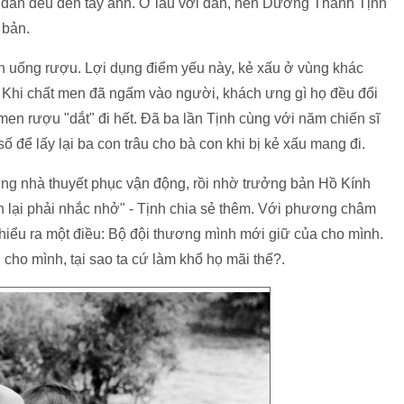
ong dân đều đến tay anh. Ở lâu với dân, nên Dương Thanh Tịnh
 bản.
h uống rượu. Lợi dụng điểm yếu này, kẻ xấu ở vùng khác
. Khi chất men đã ngấm vào người, khách ưng gì họ đều đổi
ị men rượu "dắt" đi hết. Đã ba lần Tịnh cùng với năm chiến sĩ
 để lấy lại ba con trâu cho bà con khi bị kẻ xấu mang đi.
ừng nhà thuyết phục vận động, rồi nhờ trưởng bản Hồ Kính
ản lại phải nhắc nhở" - Tịnh chia sẻ thêm. Với phương châm
iểu ra một điều: Bộ đội thương mình mới giữ của cho mình.
 cho mình, tại sao ta cứ làm khổ họ mãi thế?.