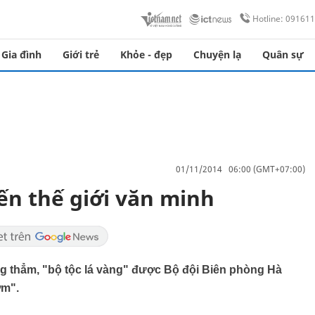
Hotline: 09161
Gia đình
Giới trẻ
Khỏe - đẹp
Chuyện lạ
Quân sự
01/11/2014 06:00 (GMT+07:00)
đến thế giới văn minh
g thẳm, "bộ tộc lá vàng" được Bộ đội Biên phòng Hà
ợm".