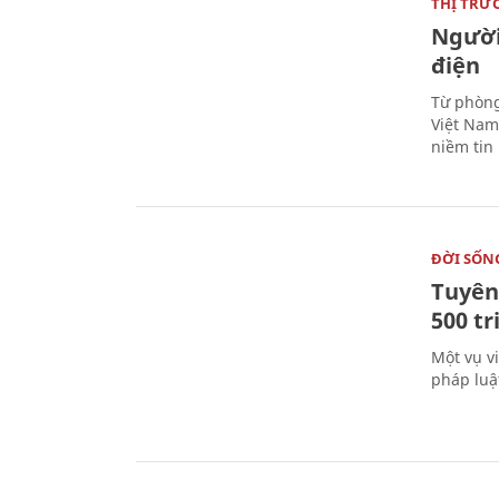
THỊ TRƯ
Người
điện
Từ phòng
Việt Nam 
niềm tin
ĐỜI SỐN
Tuyên 
500 t
Một vụ v
pháp luậ