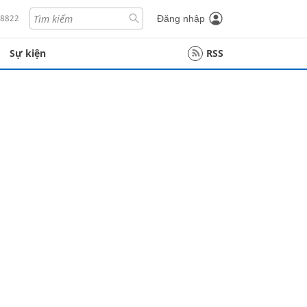
18822
Đăng nhập
Sự kiện
RSS