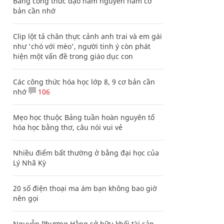
Bảng công thức đạo hàm nguyên hàm cơ
bản cần nhớ
Clip lột tả chân thực cảnh anh trai và em gái
như 'chó với mèo', người tinh ý còn phát
hiện một vấn đề trong giáo dục con
Các công thức hóa học lớp 8, 9 cơ bản cần
nhớ
106
Mẹo học thuộc Bảng tuần hoàn nguyên tố
hóa học bằng thơ, câu nói vui vẻ
Nhiều điểm bất thường ở bằng đại học của
Lý Nhã Kỳ
20 số điện thoại ma ám bạn không bao giờ
nên gọi
Nguyễn Phương Hằng sở hữu khối tài sản