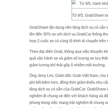
Từ 9/5, GrabShare ra
GrabShare tận dụng nền tảng dịch vụ có sẵn 
lên đến 30% so với dịch vụ GrabCar thông thườ
hợp 2 cuốc xe có cùng lộ trình di chuyển trên
Theo đại diện Grab, thông qua việc khuyến kh
quả vận hành xe và giảm số lượng xe lưu thôn
giảm lượng khí thải gây ô nhiễm môi trường.
Ông Jerry Lim, Giám đốc Grab Việt Nam, cho b
phí tiết kiệm hơn, đồng thời giảm thiểu nhu 
tảng dịch vụ có sẵn của GrabCar. GrabShare đ
nghiệm đi chung xe đến với khách hàng và đối 
phong trong việc mang trải nghiệm đi chung x