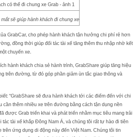
 mắt sẽ giúp hành khách đi chung xe
của GrabCar, cho phép hành khách tận hưởng chi phí rẻ hơn
ng, đồng thời giúp đối tác tài xế tăng thêm thu nhập nhờ kết
 một chuyến xe.
ích hành khách chia sẻ hành trình, GrabShare giúp tăng hiệu
g trên đường, từ đó góp phần giảm ùn tắc giao thông và
iết: “GrabShare sẽ đưa hành khách tới các điểm đến với chi
cầu cần thêm nhiều xe trên đường bằng cách tận dụng nền
ã được Grab triển khai và phát triển nhằm mục tiêu mang trải
tác tài xế khắp Đông Nam Á, và chúng tôi rất tự hào đi tiên
e trên ứng dụng di động này đến Việt Nam. Chúng tôi tin