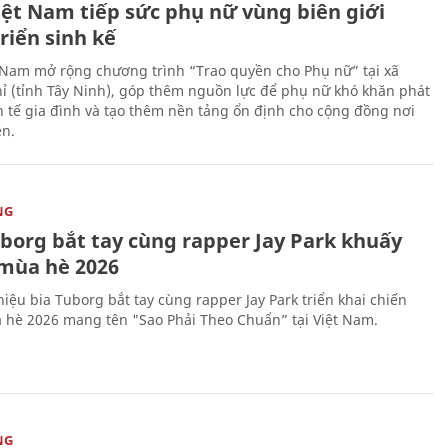
iệt Nam tiếp sức phụ nữ vùng biên giới
riển sinh kế
 Nam mở rộng chương trình “Trao quyền cho Phụ nữ” tại xã
ỉ (tỉnh Tây Ninh), góp thêm nguồn lực để phụ nữ khó khăn phát
nh tế gia đình và tạo thêm nền tảng ổn định cho cộng đồng nơi
ên.
NG
uborg bắt tay cùng rapper Jay Park khuấy
mùa hè 2026
iệu bia Tuborg bắt tay cùng rapper Jay Park triển khai chiến
 hè 2026 mang tên "Sao Phải Theo Chuẩn” tại Việt Nam.
NG