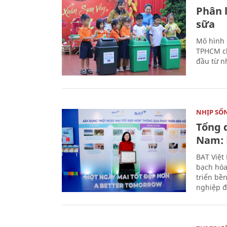
Phân 
sữa
Mô hình 
TPHCM ch
đầu từ n
NHỊP SỐ
Tổng 
Nam: 
BAT Việt
bạch hóa
triển bề
nghiệp đ