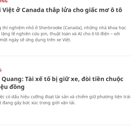
ỜNG
 Việt ở Canada thắp lửa cho giấc mơ ô tô
 thí nghiệm nhỏ ở Sherbrooke (Canada), những nhà khoa học
lặng lẽ nghiên cứu pin, thuật toán và AI cho ô tô điện – với
 một ngày sẽ ứng dụng trên xe Việt.
G
Quang: Tài xế tố bị giữ xe, đòi tiền chuộc
riệu đồng
iệc có dấu hiệu cưỡng đoạt tài sản và chiếm giữ phương tiện trái
t đang gây bức xúc trong giới vận tải.