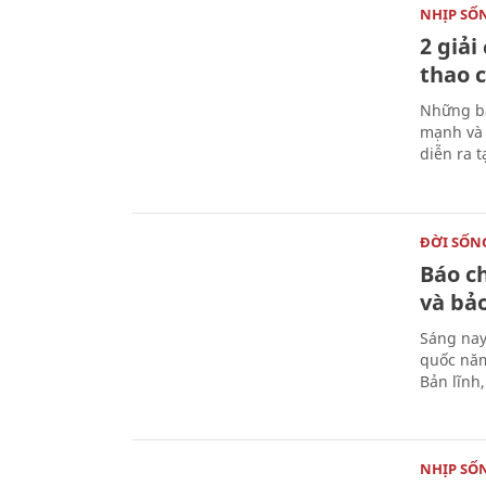
NHỊP SỐ
2 giải
thao c
Những bà
mạnh và 
diễn ra 
ĐỜI SỐN
Báo c
và bả
Sáng nay
quốc năm
Bản lĩnh
NHỊP SỐ