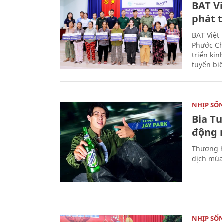
BAT V
phát t
BAT Việt
Phước Ch
triển ki
tuyến bi
NHỊP SỐ
Bia T
động 
Thương h
dịch mùa
NHỊP SỐ