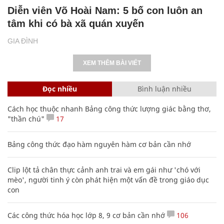
Diễn viên Võ Hoài Nam: 5 bố con luôn an
tâm khi có bà xã quán xuyến
GIA ĐÌNH
XEM THÊM BÀI VIẾT
Đọc nhiều
Bình luận nhiều
Cách học thuộc nhanh Bảng công thức lượng giác bằng thơ,
"thần chú"
17
Bảng công thức đạo hàm nguyên hàm cơ bản cần nhớ
Clip lột tả chân thực cảnh anh trai và em gái như 'chó với
mèo', người tinh ý còn phát hiện một vấn đề trong giáo dục
con
Các công thức hóa học lớp 8, 9 cơ bản cần nhớ
106