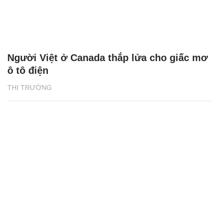
Người Việt ở Canada thắp lửa cho giấc mơ
ô tô điện
THỊ TRƯỜNG