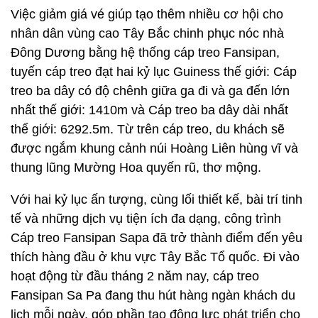
Việc giảm giá vé giúp tạo thêm nhiều cơ hội cho
nhân dân vùng cao Tây Bắc chinh phục nóc nhà
Đông Dương bằng hệ thống cáp treo Fansipan,
tuyến cáp treo đạt hai kỷ lục Guiness thế giới: Cáp
treo ba dây có độ chênh giữa ga đi và ga đến lớn
nhất thế giới: 1410m và Cáp treo ba dây dài nhất
thế giới: 6292.5m. Từ trên cáp treo, du khách sẽ
được ngắm khung cảnh núi Hoàng Liên hùng vĩ và
thung lũng Mường Hoa quyến rũ, thơ mộng.
Với hai kỷ lục ấn tượng, cùng lối thiết kế, bài trí tinh
tế và những dịch vụ tiện ích đa dạng, công trình
Cáp treo Fansipan Sapa đã trở thành điểm đến yêu
thích hàng đầu ở khu vực Tây Bắc Tổ quốc. Đi vào
hoạt động từ đầu tháng 2 năm nay, cáp treo
Fansipan Sa Pa đang thu hút hàng ngàn khách du
lịch mỗi ngày, góp phần tạo động lực phát triển cho