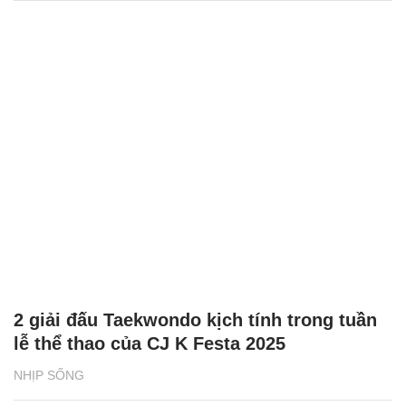
Tuyên Quang: Tài xế tố bị giữ xe, đòi tiền
chuộc 500 triệu đồng
ĐỜI SỐNG