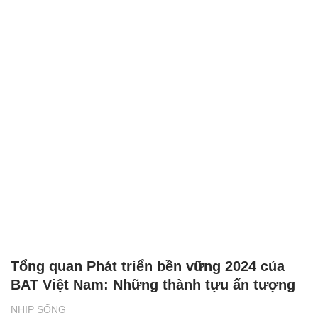
Phân loại rác tại nguồn bắt đầu từ những
vỏ hộp sữa
NHỊP SỐNG