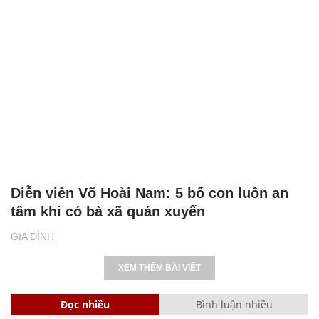
SHB - nơi yêu thương lan tỏa, sự sẻ chia
chạm đến trái tim
NHỊP SỐNG