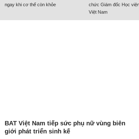
CÓ THỂ BẠN QUAN TÂM
Chăm sóc sức khỏe cần thực hiện
GS.TS Nguyễn Thị Lan ti
ngay khi cơ thể còn khỏe
chức Giám đốc Học viện
Việt Nam