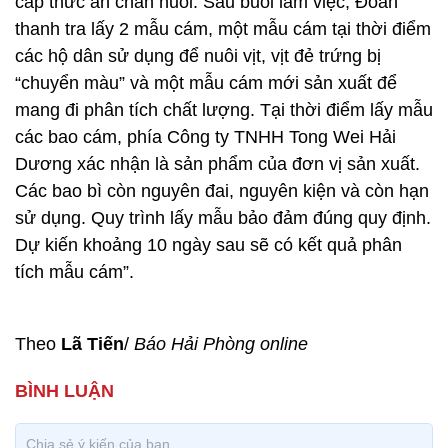
nguyên nhân.
Ông Nguyễn Đăng Hưng, Phó chánh thanh tra Sở
Nông nghiệp và PTNT Hải Phòng, Phó trưởng đoàn
thanh tra cho biết, thực hiện Quyết định số 111 ngày
2-4-2015 của Giám đốc Sở Nông nghiệp và PTNT
Hải Phòng về việc xác minh nội dung kiến nghị của
các hộ chăn nuôi vịt đẻ tại huyện Vĩnh Bảo sử dụng
thức ăn chăn nuôi của Công ty TNHH Tong Wei Hải
Dương, ngày 7-4, Đoàn thanh tra làm việc với các
hộ chăn nuôi ở 6 xã và đại diện doanh nghiệp cung
cấp thức ăn chăn nuôi. Sau buổi làm việc, Đoàn
thanh tra lấy 2 mẫu cám, một mẫu cám tại thời điểm
các hộ dân sử dụng để nuôi vịt, vịt đẻ trứng bị
“chuyển màu” và một mẫu cám mới sản xuất để
mang đi phân tích chất lượng. Tại thời điểm lấy mẫu
các bao cám, phía Công ty TNHH Tong Wei Hải