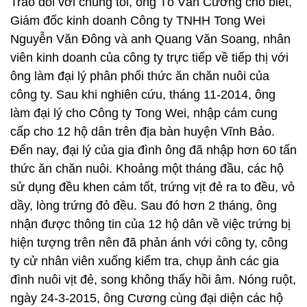
Trao đổi với chúng tôi, ông Tô Văn Cương cho biết,
Giám đốc kinh doanh Công ty TNHH Tong Wei
Nguyễn Văn Đông và anh Quang Văn Soang, nhân
viên kinh doanh của công ty trực tiếp về tiếp thị với
ông làm đại lý phân phối thức ăn chăn nuôi của
công ty. Sau khi nghiên cứu, tháng 11-2014, ông
làm đại lý cho Công ty Tong Wei, nhập cám cung
cấp cho 12 hộ dân trên địa bàn huyện Vĩnh Bảo.
Đến nay, đại lý của gia đình ông đã nhập hơn 60 tấn
thức ăn chăn nuôi. Khoảng một tháng đầu, các hộ
sử dụng đều khen cám tốt, trứng vịt đẻ ra to đều, vỏ
dầy, lòng trứng đỏ đều. Sau đó hơn 2 tháng, ông
nhận được thông tin của 12 hộ dân về việc trứng bị
hiện tượng trên nên đã phản ánh với công ty, công
ty cử nhân viên xuống kiểm tra, chụp ảnh các gia
đình nuôi vịt đẻ, song không thấy hồi âm. Nóng ruột,
ngày 24-3-2015, ông Cương cùng đại diện các hộ