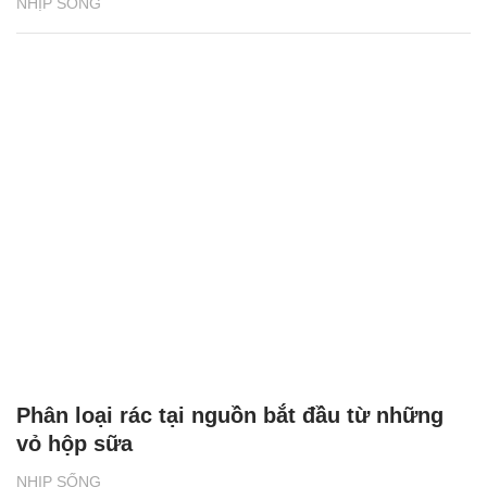
Bia Tuborg bắt tay cùng rapper Jay Park
khuấy động mùa hè 2026
NHỊP SỐNG