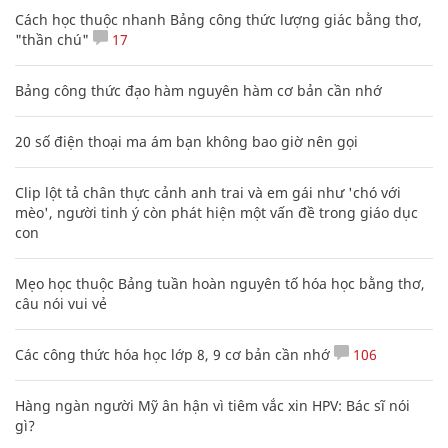
Diễn viên Võ Hoài Nam: 5 bố con luôn an
tâm khi có bà xã quán xuyến
GIA ĐÌNH
XEM THÊM BÀI VIẾT
Đọc nhiều
Bình luận nhiều
Cách học thuộc nhanh Bảng công thức lượng giác bằng thơ,
"thần chú"
17
Bảng công thức đạo hàm nguyên hàm cơ bản cần nhớ
20 số điện thoại ma ám bạn không bao giờ nên gọi