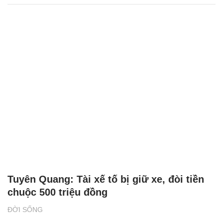
Người Việt ở Canada thắp lửa cho giấc mơ
ô tô điện
THỊ TRƯỜNG