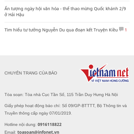
Clip lột tả chân thực cảnh anh trai và em gái như 'chó với
mèo', người tinh ý còn phát hiện một vấn đề trong giáo dục
con
Mẹo học thuộc Bảng tuần hoàn nguyên tố hóa học bằng thơ,
câu nói vui vẻ
Các công thức hóa học lớp 8, 9 cơ bản cần nhớ
106
Hàng ngàn người Mỹ ân hận vì tiêm vắc xin HPV: Bác sĩ nói
gì?
Ấn tượng ngày hội văn hóa - thể thao mừng Quốc khánh 2/9
ở Hải Hậu
Tìm hiểu tư tưởng Nguyễn Du qua đoạn kết Truyện Kiều
1