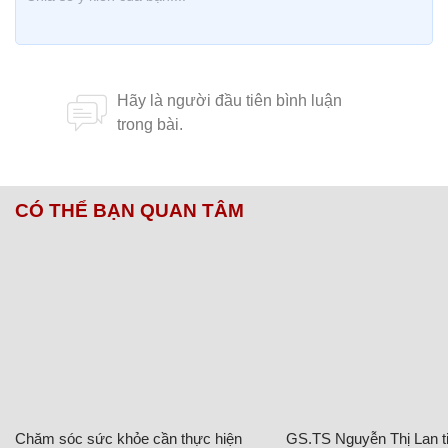
Dương xác nhận là sản phẩm của đơn vị sản xuất.
Các bao bì còn nguyên đai, nguyên kiện và còn hạn
sử dụng. Quy trình lấy mẫu bảo đảm đúng quy định.
Dự kiến khoảng 10 ngày sau sẽ có kết quả phân
tích mẫu cám”.
Theo
Lã Tiến
/
Báo Hải Phòng online