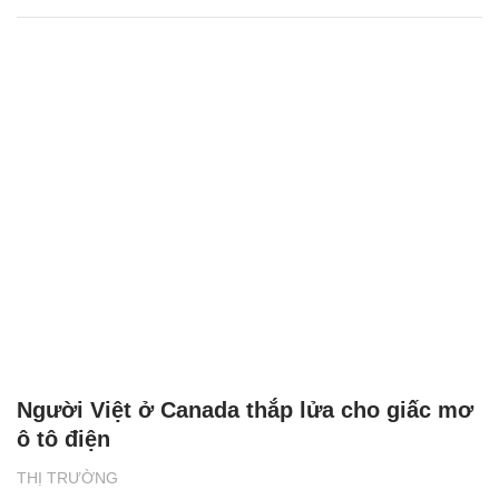
Tổng quan Phát triển bền vững 2024 của
BAT Việt Nam: Những thành tựu ấn tượng
NHỊP SỐNG