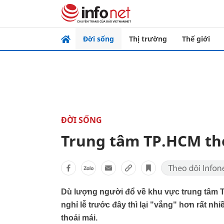
Đời sống
Thị trường
Thế giới
ĐỜI SỐNG
Trung tâm TP.HCM th
Dù lượng người đổ về khu vực trung tâm 
nghỉ lễ trước đây thì lại "vắng" hơn rất nh
thoải mái.