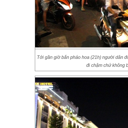
Tới gần giờ bắn pháo hoa (21h) người dân đổ
đi chậm chứ không bị