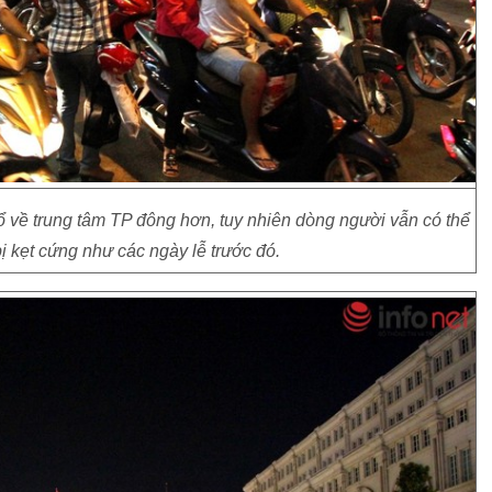
 về trung tâm TP đông hơn, tuy nhiên dòng người vẫn có thể
 kẹt cứng như các ngày lễ trước đó.