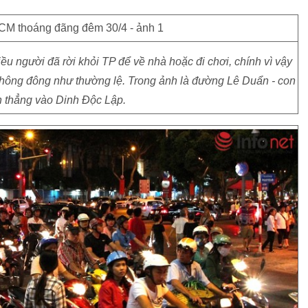
iều người đã rời khỏi TP để về nhà hoặc đi chơi, chính vì vậy
 không đông như thường lệ. Trong ảnh là đường Lê Duẩn - con
 thẳng vào Dinh Độc Lập.