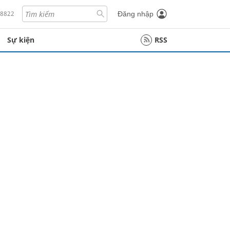
18822
Đăng nhập
Sự kiện
RSS