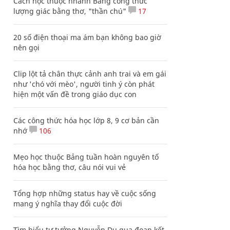
Cách học thuộc nhanh Bảng công thức
lượng giác bằng thơ, "thần chú"
17
20 số điện thoại ma ám bạn không bao giờ
nên gọi
Clip lột tả chân thực cảnh anh trai và em gái
như 'chó với mèo', người tinh ý còn phát
hiện một vấn đề trong giáo dục con
Các công thức hóa học lớp 8, 9 cơ bản cần
nhớ
106
Mẹo học thuộc Bảng tuần hoàn nguyên tố
hóa học bằng thơ, câu nói vui vẻ
Tổng hợp những status hay về cuộc sống
mang ý nghĩa thay đổi cuộc đời
Tìm hiểu tư tưởng Nguyễn Du qua đoạn kết