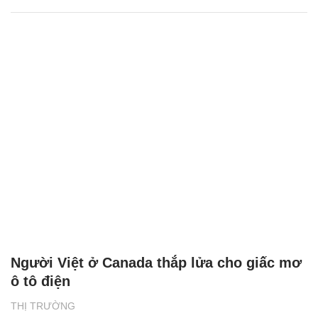
Người Việt ở Canada thắp lửa cho giấc mơ
ô tô điện
THỊ TRƯỜNG