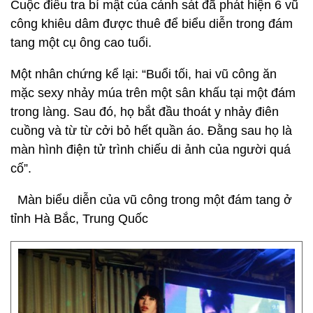
Cuộc điều tra bí mật của cảnh sát đã phát hiện 6 vũ
công khiêu dâm được thuê để biểu diễn trong đám
tang một cụ ông cao tuổi.
Một nhân chứng kể lại: “Buổi tối, hai vũ công ăn
mặc sexy nhảy múa trên một sân khấu tại một đám
trong làng. Sau đó, họ bắt đầu thoát y nhảy điên
cuồng và từ từ cởi bỏ hết quần áo. Đằng sau họ là
màn hình điện tử trình chiếu di ảnh của người quá
cố”.
Màn biểu diễn của vũ công trong một đám tang ở
tỉnh Hà Bắc, Trung Quốc