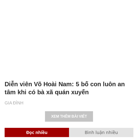
Diễn viên Võ Hoài Nam: 5 bố con luôn an
tâm khi có bà xã quán xuyến
GIA ĐÌNH
XEM THÊM BÀI VIẾT
Đọc nhiều
Bình luận nhiều