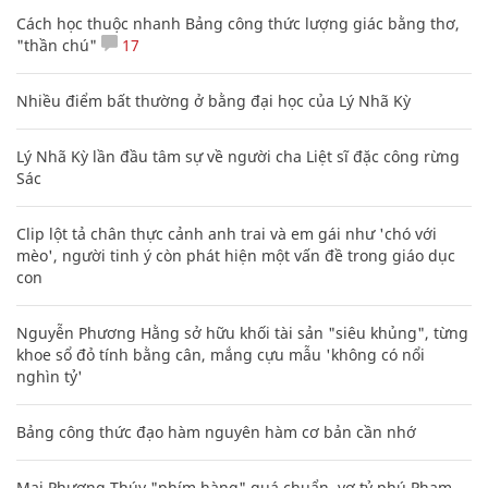
Cách học thuộc nhanh Bảng công thức lượng giác bằng thơ,
"thần chú"
17
Nhiều điểm bất thường ở bằng đại học của Lý Nhã Kỳ
Lý Nhã Kỳ lần đầu tâm sự về người cha Liệt sĩ đặc công rừng
Sác
Clip lột tả chân thực cảnh anh trai và em gái như 'chó với
mèo', người tinh ý còn phát hiện một vấn đề trong giáo dục
con
Nguyễn Phương Hằng sở hữu khối tài sản "siêu khủng", từng
khoe sổ đỏ tính bằng cân, mắng cựu mẫu 'không có nổi
nghìn tỷ'
Bảng công thức đạo hàm nguyên hàm cơ bản cần nhớ
Mai Phương Thúy "phím hàng" quá chuẩn, vợ tỷ phú Phạm