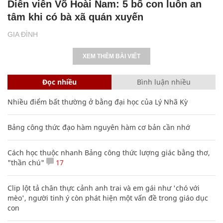
Diễn viên Võ Hoài Nam: 5 bố con luôn an
tâm khi có bà xã quán xuyến
GIA ĐÌNH
XEM THÊM BÀI VIẾT
Đọc nhiều
Bình luận nhiều
Nhiều điểm bất thường ở bằng đại học của Lý Nhã Kỳ
Bảng công thức đạo hàm nguyên hàm cơ bản cần nhớ
Cách học thuộc nhanh Bảng công thức lượng giác bằng thơ,
"thần chú"
17
Clip lột tả chân thực cảnh anh trai và em gái như 'chó với
mèo', người tinh ý còn phát hiện một vấn đề trong giáo dục
con