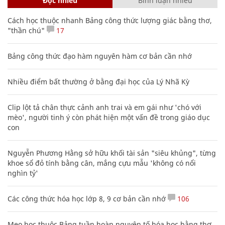
Đọc nhiều
Bình luận nhiều
Cách học thuộc nhanh Bảng công thức lượng giác bằng thơ,
"thần chú"
17
Bảng công thức đạo hàm nguyên hàm cơ bản cần nhớ
Nhiều điểm bất thường ở bằng đại học của Lý Nhã Kỳ
Clip lột tả chân thực cảnh anh trai và em gái như 'chó với
mèo', người tinh ý còn phát hiện một vấn đề trong giáo dục
con
Nguyễn Phương Hằng sở hữu khối tài sản "siêu khủng", từng
khoe sổ đỏ tính bằng cân, mắng cựu mẫu 'không có nổi
nghìn tỷ'
Các công thức hóa học lớp 8, 9 cơ bản cần nhớ
106
Mẹo học thuộc Bảng tuần hoàn nguyên tố hóa học bằng thơ,