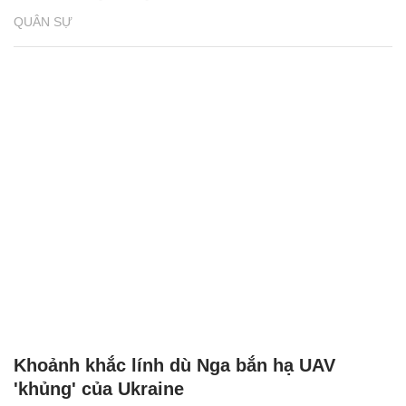
QUÂN SỰ
Khoảnh khắc lính dù Nga bắn hạ UAV
'khủng' của Ukraine