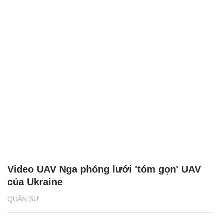
Video UAV Nga phóng lưới 'tóm gọn' UAV
của Ukraine
QUÂN SỰ