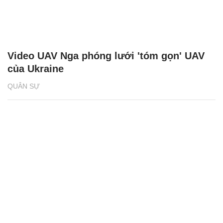
Video UAV Nga phóng lưới 'tóm gọn' UAV
của Ukraine
QUÂN SỰ