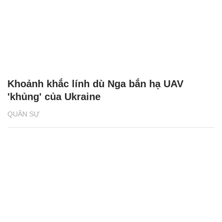
Khoảnh khắc lính dù Nga bắn hạ UAV
'khủng' của Ukraine
QUÂN SỰ