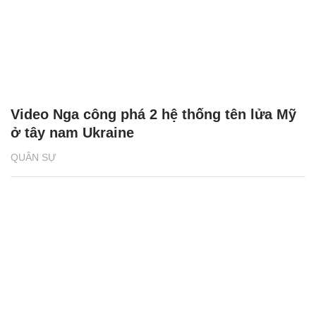
Video Nga công phá 2 hệ thống tên lửa Mỹ
ở tây nam Ukraine
QUÂN SỰ