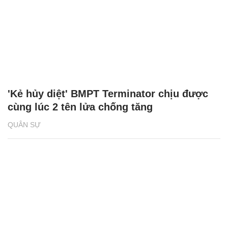
'Kẻ hủy diệt' BMPT Terminator chịu được
cùng lúc 2 tên lửa chống tăng
QUÂN SỰ