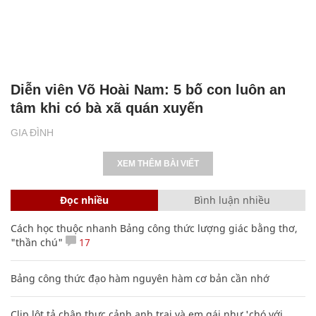
Diễn viên Võ Hoài Nam: 5 bố con luôn an
tâm khi có bà xã quán xuyến
GIA ĐÌNH
XEM THÊM BÀI VIẾT
Đọc nhiều
Bình luận nhiều
Cách học thuộc nhanh Bảng công thức lượng giác bằng thơ,
"thần chú"
17
Bảng công thức đạo hàm nguyên hàm cơ bản cần nhớ
Clip lột tả chân thực cảnh anh trai và em gái như 'chó với