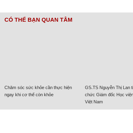
CÓ THỂ BẠN QUAN TÂM
Chăm sóc sức khỏe cần thực hiện
GS.TS Nguyễn Thị Lan ti
ngay khi cơ thể còn khỏe
chức Giám đốc Học viện
Việt Nam