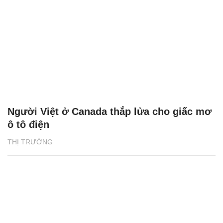
Người Việt ở Canada thắp lửa cho giấc mơ
ô tô điện
THỊ TRƯỜNG