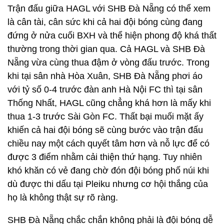
Trận đấu giữa HAGL với SHB Đà Nẵng có thể xem
là cân tài, cân sức khi cả hai đội bóng cùng đang
đứng ở nửa cuối BXH và thể hiện phong độ khá thất
thường trong thời gian qua. Cả HAGL và SHB Đà
Nẵng vừa cùng thua đậm ở vòng đấu trước. Trong
khi tại sân nhà Hòa Xuân, SHB Đà Nẵng phơi áo
với tỷ số 0-4 trước đàn anh Hà Nội FC thì tại sân
Thống Nhất, HAGL cũng chẳng khá hơn là mấy khi
thua 1-3 trước Sài Gòn FC. Thất bại muối mặt ấy
khiến cả hai đội bóng sẽ cùng bước vào trận đấu
chiều nay một cách quyết tâm hơn và nỗ lực để có
được 3 điểm nhằm cải thiện thứ hạng. Tuy nhiên
khó khăn có vẻ đang chờ đón đội bóng phố núi khi
dù được thi dấu tại Pleiku nhưng cơ hội thắng của
họ là không thật sự rõ ràng.
SHB Đà Nẵng chắc chắn không phải là đội bóng dễ