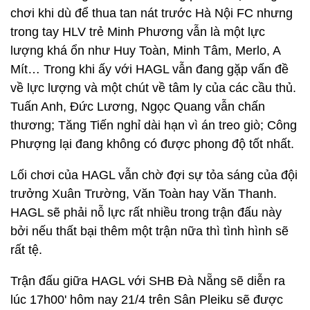
chơi khi dù để thua tan nát trước Hà Nội FC nhưng
trong tay HLV trẻ Minh Phương vẫn là một lực
lượng khá ổn như Huy Toàn, Minh Tâm, Merlo, A
Mít… Trong khi ấy với HAGL vẫn đang gặp vấn đề
về lực lượng và một chút về tâm ly của các cầu thủ.
Tuấn Anh, Đức Lương, Ngọc Quang vẫn chấn
thương; Tăng Tiến nghỉ dài hạn vì án treo giò; Công
Phượng lại đang không có được phong độ tốt nhất.
Lối chơi của HAGL vẫn chờ đợi sự tỏa sáng của đội
trưởng Xuân Trường, Văn Toàn hay Văn Thanh.
HAGL sẽ phải nỗ lực rất nhiều trong trận đấu này
bởi nếu thất bại thêm một trận nữa thì tình hình sẽ
rất tệ.
Trận đấu giữa HAGL với SHB Đà Nẵng sẽ diễn ra
lúc 17h00' hôm nay 21/4 trên Sân Pleiku sẽ được