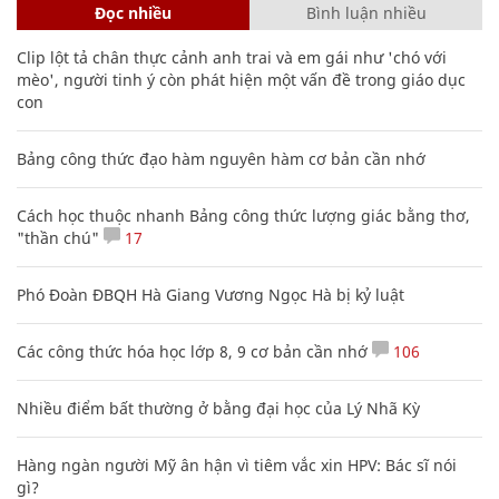
Đọc nhiều
Bình luận nhiều
Clip lột tả chân thực cảnh anh trai và em gái như 'chó với
mèo', người tinh ý còn phát hiện một vấn đề trong giáo dục
con
Bảng công thức đạo hàm nguyên hàm cơ bản cần nhớ
Cách học thuộc nhanh Bảng công thức lượng giác bằng thơ,
"thần chú"
17
Phó Đoàn ĐBQH Hà Giang Vương Ngọc Hà bị kỷ luật
Các công thức hóa học lớp 8, 9 cơ bản cần nhớ
106
Nhiều điểm bất thường ở bằng đại học của Lý Nhã Kỳ
Hàng ngàn người Mỹ ân hận vì tiêm vắc xin HPV: Bác sĩ nói
gì?