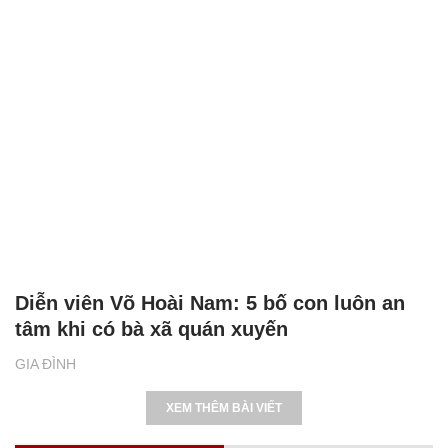
Diễn viên Võ Hoài Nam: 5 bố con luôn an
tâm khi có bà xã quán xuyến
GIA ĐÌNH
XEM THÊM BÀI VIẾT