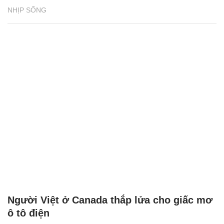
NHỊP SỐNG
Người Việt ở Canada thắp lửa cho giấc mơ
ô tô điện