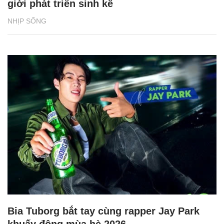
giới phát triển sinh kế
NHỊP SỐNG
Bia Tuborg bắt tay cùng rapper Jay Park
khuấy động mùa hè 2026