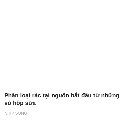
Phân loại rác tại nguồn bắt đầu từ những
vỏ hộp sữa
NHỊP SỐNG