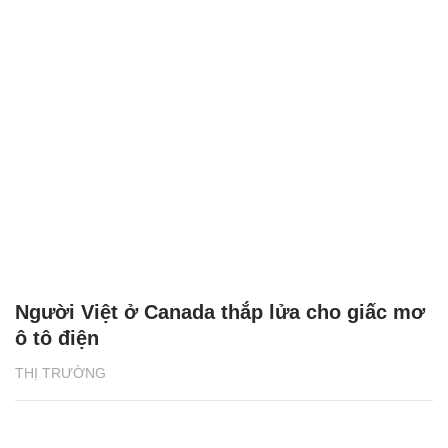
Người Việt ở Canada thắp lửa cho giấc mơ
ô tô điện
THỊ TRƯỜNG