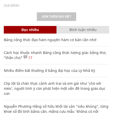
GIA ĐÌNH
XEM THÊM BÀI VIẾT
Đọc nhiều
Bình luận nhiều
Bảng công thức đạo hàm nguyên hàm cơ bản cần nhớ
Cách học thuộc nhanh Bảng công thức lượng giác bằng thơ,
"thần chú"
17
Nhiều điểm bất thường ở bằng đại học của Lý Nhã Kỳ
Clip lột tả chân thực cảnh anh trai và em gái như 'chó với
mèo', người tinh ý còn phát hiện một vấn đề trong giáo dục
con
Nguyễn Phương Hằng sở hữu khối tài sản "siêu khủng", từng
khoe sổ đỏ tính bằng cân, mắng cựu mẫu 'không có nổi