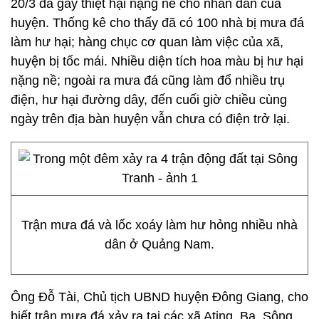
20/3 đã gây thiệt hại nặng nề cho nhân dân của
huyện. Thống kê cho thấy đã có 100 nhà bị mưa đá
làm hư hại; hàng chục cơ quan làm việc của xã,
huyện bị tốc mái. Nhiều diện tích hoa màu bị hư hại
nặng nề; ngoài ra mưa đá cũng làm đổ nhiều trụ
điện, hư hại đường dây, đến cuối giờ chiều cùng
ngày trên địa bàn huyện vẫn chưa có điện trở lại.
Trận mưa đá và lốc xoáy làm hư hỏng nhiều nhà
dân ở Quảng Nam.
Ông Đỗ Tài, Chủ tịch UBND huyện Đông Giang, cho
biết trận mưa đá xảy ra tại các xã Ating, Ba, Sông