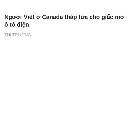
Người Việt ở Canada thắp lửa cho giấc mơ
ô tô điện
THỊ TRƯỜNG