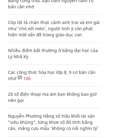
Bảng công thức đạo hàm nguyên hàm cơ
bản cần nhớ
Clip lột tả chân thực cảnh anh trai và em gái
như 'chó với mèo', người tinh ý còn phát
hiện một vấn đề trong giáo dục con
Nhiều điểm bất thường ở bằng đại học của
Lý Nhã Kỳ
Các công thức hóa học lớp 8, 9 cơ bản cần
nhớ
106
20 số điện thoại ma ám bạn không bao giờ
nên gọi
Nguyễn Phương Hằng sở hữu khối tài sản
"siêu khủng", từng khoe sổ đỏ tính bằng
cân, mắng cựu mẫu 'không có nổi nghìn tỷ'