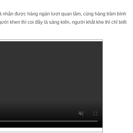
ã nhận được hàng ngàn lượt quan tâm, cùng hàng trăm bình
ười khen thì coi đây là sáng kiến, người khắt khe thì chỉ biết