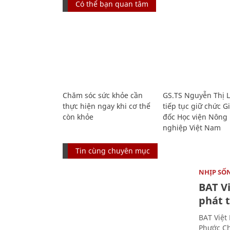
Có thể bạn quan tâm
Chăm sóc sức khỏe cần
GS.TS Nguyễn Thị 
thực hiện ngay khi cơ thể
tiếp tục giữ chức 
còn khỏe
đốc Học viện Nông
nghiệp Việt Nam
Tin cùng chuyên mục
NHỊP SỐ
BAT V
phát t
BAT Việt
Phước Ch