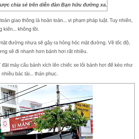
ược chia sẻ trên diễn đàn Bạn hữu đường xa.
toàn giao thông là hoàn toàn... vi phạm pháp luật. Tuy nhiên,
 kiến... không tồi.
n mặt đường nhựa sẽ gây ra hỏng hóc mặt đường. Về tốc độ,
ờng sẽ đi nhanh hơn bánh hơi rất nhiều.
p" đặt máy cẩu bánh xích lên chiếc xe lôi bánh hơi để kéo như
nhiều bác tài... thán phục.