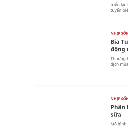
triển ki
tuyến bi
NHỊP SỐ
Bia T
động 
Thương h
dịch mùa
NHỊP SỐ
Phân 
sữa
Mô hình 