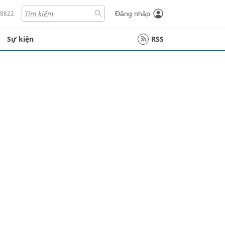
18822
Đăng nhập
Sự kiện
RSS