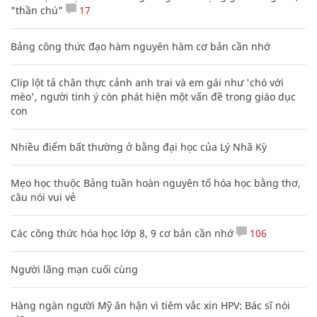
"thần chú"
17
Bảng công thức đạo hàm nguyên hàm cơ bản cần nhớ
Clip lột tả chân thực cảnh anh trai và em gái như 'chó với
mèo', người tinh ý còn phát hiện một vấn đề trong giáo dục
con
Nhiều điểm bất thường ở bằng đại học của Lý Nhã Kỳ
Mẹo học thuộc Bảng tuần hoàn nguyên tố hóa học bằng thơ,
câu nói vui vẻ
Các công thức hóa học lớp 8, 9 cơ bản cần nhớ
106
Người lãng mạn cuối cùng
Hàng ngàn người Mỹ ân hận vì tiêm vắc xin HPV: Bác sĩ nói