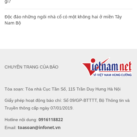
gì?
Độc đáo những ngôi nhà cổ có một không hai ở miền Tây
Nam Bộ
CHUYÊN TRANG CỦA BÁO
Tòa soạn: Tòa nhà Cục Tần Số, 115 Trần Duy Hưng Hà Nội
Giấy phép hoạt động báo chí: Số 09/GP-BTTTT, Bộ Thông tin và
Truyền thông cấp ngày 07/01/2019.
0916118822
Hotline nội dung:
toasoan@infonet.vn
Email: