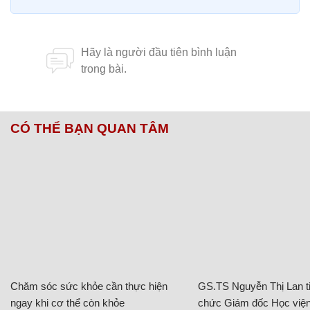
CÓ THỂ BẠN QUAN TÂM
Chăm sóc sức khỏe cần thực hiện
GS.TS Nguyễn Thị Lan ti
ngay khi cơ thể còn khỏe
chức Giám đốc Học viện