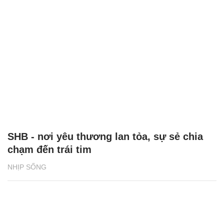
SHB - nơi yêu thương lan tỏa, sự sẻ chia
chạm đến trái tim
NHỊP SỐNG