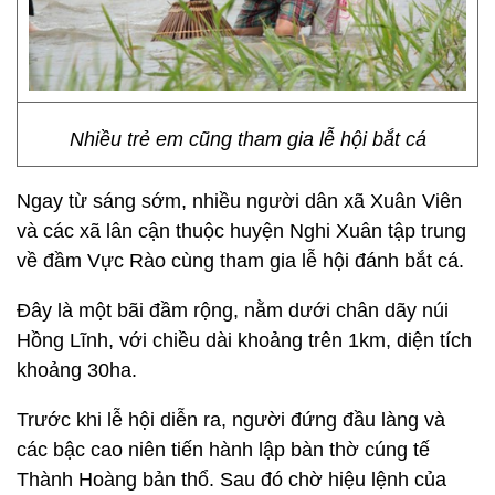
Nhiều trẻ em cũng tham gia lễ hội bắt cá
Ngay từ sáng sớm, nhiều người dân xã Xuân Viên
và các xã lân cận thuộc huyện Nghi Xuân tập trung
về đầm Vực Rào cùng tham gia lễ hội đánh bắt cá.
Đây là một bãi đầm rộng, nằm dưới chân dãy núi
Hồng Lĩnh, với chiều dài khoảng trên 1km, diện tích
khoảng 30ha.
Trước khi lễ hội diễn ra, người đứng đầu làng và
các bậc cao niên tiến hành lập bàn thờ cúng tế
Thành Hoàng bản thổ. Sau đó chờ hiệu lệnh của