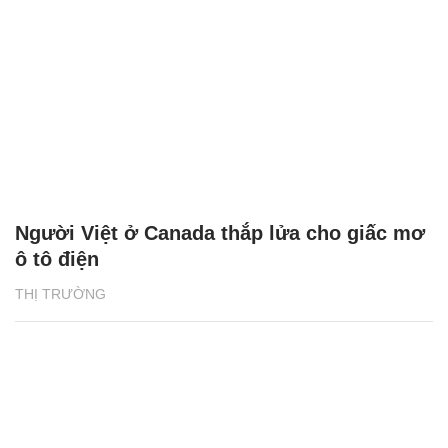
Người Việt ở Canada thắp lửa cho giấc mơ
ô tô điện
THỊ TRƯỜNG