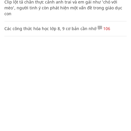
Clip lột tả chân thực cảnh anh trai và em gái như 'chó với
mèo', người tinh ý còn phát hiện một vấn đề trong giáo dục
con
Các công thức hóa học lớp 8, 9 cơ bản cần nhớ
106
Mẹo học thuộc Bảng tuần hoàn nguyên tố hóa học bằng thơ,
câu nói vui vẻ
Nhiều điểm bất thường ở bằng đại học của Lý Nhã Kỳ
20 số điện thoại ma ám bạn không bao giờ nên gọi
Nguyễn Phương Hằng sở hữu khối tài sản "siêu khủng", từng
khoe sổ đỏ tính bằng cân, mắng cựu mẫu 'không có nổi
nghìn tỷ'
Truy nã kẻ giết bạn thân rồi chôn ngồi dưới bãi cát