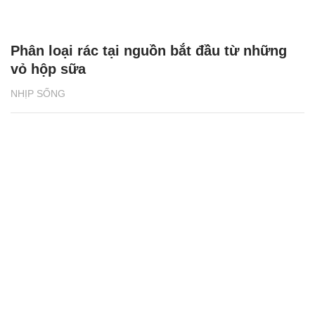
Phân loại rác tại nguồn bắt đầu từ những
vỏ hộp sữa
NHỊP SỐNG