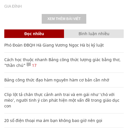
GIA ĐÌNH
XEM THÊM BÀI VIẾT
Đọc nhiều
Bình luận nhiều
Phó Đoàn ĐBQH Hà Giang Vương Ngọc Hà bị kỷ luật
Cách học thuộc nhanh Bảng công thức lượng giác bằng thơ,
"thần chú"
17
Bảng công thức đạo hàm nguyên hàm cơ bản cần nhớ
Clip lột tả chân thực cảnh anh trai và em gái như 'chó với
mèo', người tinh ý còn phát hiện một vấn đề trong giáo dục
con
20 số điện thoại ma ám bạn không bao giờ nên gọi