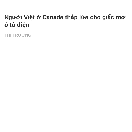
Người Việt ở Canada thắp lửa cho giấc mơ
ô tô điện
THỊ TRƯỜNG