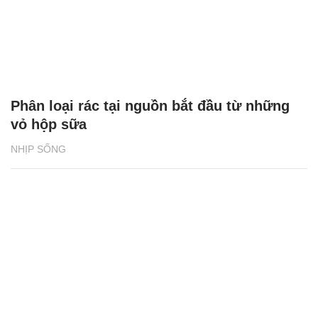
Phân loại rác tại nguồn bắt đầu từ những
vỏ hộp sữa
NHỊP SỐNG