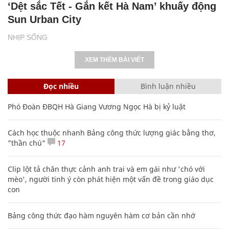
‘Dệt sắc Tết - Gắn kết Hà Nam’ khuấy động
Sun Urban City
NHỊP SỐNG
XEM THÊM BÀI VIẾT
Đọc nhiều
Bình luận nhiều
Phó Đoàn ĐBQH Hà Giang Vương Ngọc Hà bị kỷ luật
Cách học thuộc nhanh Bảng công thức lượng giác bằng thơ,
"thần chú"
17
Clip lột tả chân thực cảnh anh trai và em gái như 'chó với
mèo', người tinh ý còn phát hiện một vấn đề trong giáo dục
con
Bảng công thức đạo hàm nguyên hàm cơ bản cần nhớ