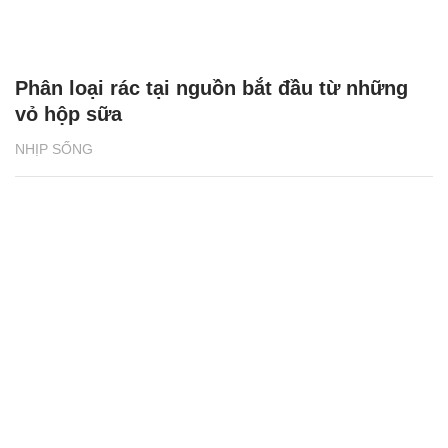
Phân loại rác tại nguồn bắt đầu từ những
vỏ hộp sữa
NHỊP SỐNG