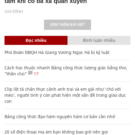
tâm khi có bà xã quán xuyến
GIA ĐÌNH
XEM THÊM BÀI VIẾT
Đọc nhiều
Bình luận nhiều
Phó Đoàn ĐBQH Hà Giang Vương Ngọc Hà bị kỷ luật
Cách học thuộc nhanh Bảng công thức lượng giác bằng thơ,
"thần chú"
17
Clip lột tả chân thực cảnh anh trai và em gái như 'chó với
mèo', người tinh ý còn phát hiện một vấn đề trong giáo dục
con
Bảng công thức đạo hàm nguyên hàm cơ bản cần nhớ
20 số điện thoại ma ám bạn không bao giờ nên gọi