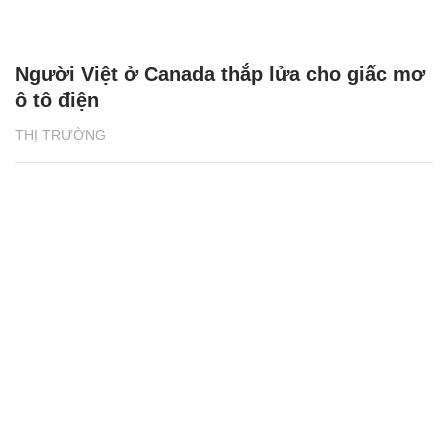
Người Việt ở Canada thắp lửa cho giấc mơ
ô tô điện
THỊ TRƯỜNG