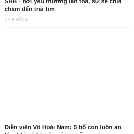
SHB - nơi yêu thương lan tỏa, sự sẻ chia
chạm đến trái tim
NHỊP SỐNG
Diễn viên Võ Hoài Nam: 5 bố con luôn an