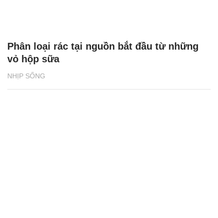
Phân loại rác tại nguồn bắt đầu từ những
vỏ hộp sữa
NHỊP SỐNG