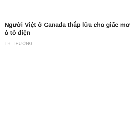
Người Việt ở Canada thắp lửa cho giấc mơ
ô tô điện
THỊ TRƯỜNG