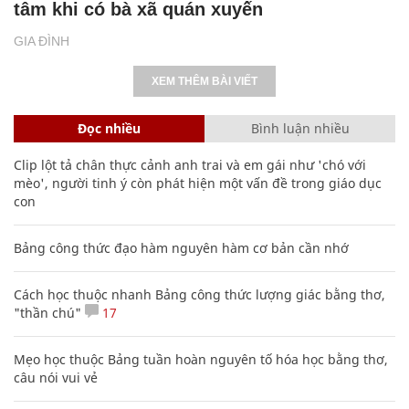
tâm khi có bà xã quán xuyến
GIA ĐÌNH
XEM THÊM BÀI VIẾT
Đọc nhiều
Bình luận nhiều
Clip lột tả chân thực cảnh anh trai và em gái như 'chó với
mèo', người tinh ý còn phát hiện một vấn đề trong giáo dục
con
Bảng công thức đạo hàm nguyên hàm cơ bản cần nhớ
Cách học thuộc nhanh Bảng công thức lượng giác bằng thơ,
"thần chú"
17
Mẹo học thuộc Bảng tuần hoàn nguyên tố hóa học bằng thơ,
câu nói vui vẻ