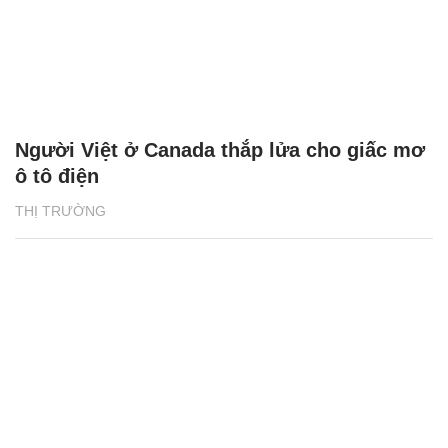
Người Việt ở Canada thắp lửa cho giấc mơ
ô tô điện
THỊ TRƯỜNG