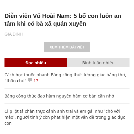
Diễn viên Võ Hoài Nam: 5 bố con luôn an
tâm khi có bà xã quán xuyến
GIA ĐÌNH
XEM THÊM BÀI VIẾT
Đọc nhiều
Bình luận nhiều
Cách học thuộc nhanh Bảng công thức lượng giác bằng thơ,
"thần chú"
17
Bảng công thức đạo hàm nguyên hàm cơ bản cần nhớ
Clip lột tả chân thực cảnh anh trai và em gái như 'chó với
mèo', người tinh ý còn phát hiện một vấn đề trong giáo dục
con