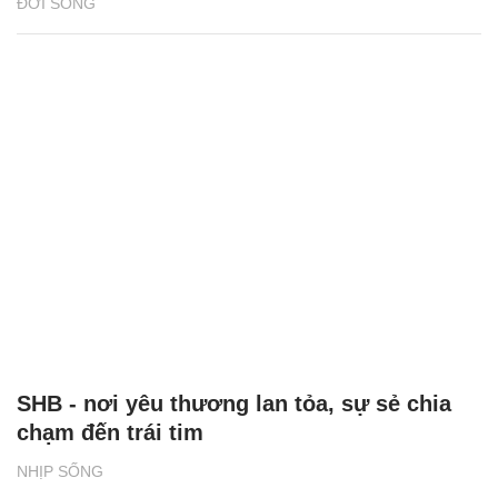
ĐỜI SỐNG
SHB - nơi yêu thương lan tỏa, sự sẻ chia
chạm đến trái tim
NHỊP SỐNG