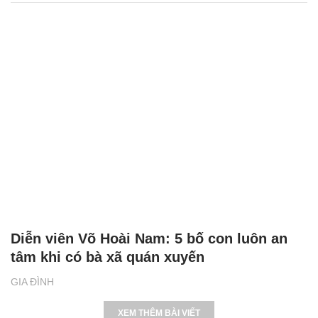
Diễn viên Võ Hoài Nam: 5 bố con luôn an
tâm khi có bà xã quán xuyến
GIA ĐÌNH
XEM THÊM BÀI VIẾT