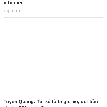
ô tô điện
THỊ TRƯỜNG
Tuyên Quang: Tài xế tố bị giữ xe, đòi tiền