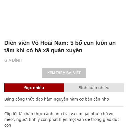
SHB - nơi yêu thương lan tỏa, sự sẻ chia
chạm đến trái tim
NHỊP SỐNG
Diễn viên Võ Hoài Nam: 5 bố con luôn an