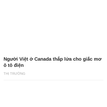
Tổng quan Phát triển bền vững 2024 của
BAT Việt Nam: Những thành tựu ấn tượng
NHỊP SỐNG