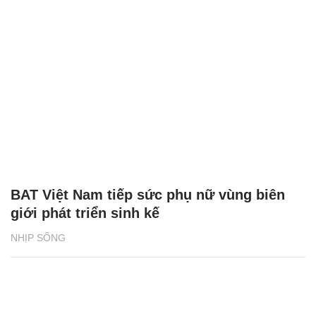
Chăm sóc sức khỏe cần thực hiện
GS.TS Nguyễn Thị Lan ti
ngay khi cơ thể còn khỏe
chức Giám đốc Học viện
Việt Nam