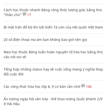
tâm khi có bà xã quán xuyến
GIA ĐÌNH
XEM THÊM BÀI VIẾT
Đọc nhiều
Bình luận nhiều
Bảng công thức đạo hàm nguyên hàm cơ bản cần nhớ
Clip lột tả chân thực cảnh anh trai và em gái như 'chó với
mèo', người tinh ý còn phát hiện một vấn đề trong giáo dục
con
Cách học thuộc nhanh Bảng công thức lượng giác bằng thơ,
"thần chú"
17
Bí mật trận đổ bộ lên bãi biển Tà Lơn của Hải quân Việt Nam
20 số điện thoại ma ám bạn không bao giờ nên gọi