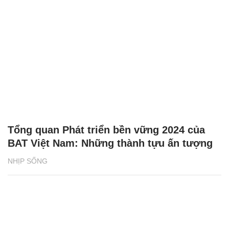
Phân loại rác tại nguồn bắt đầu từ những
vỏ hộp sữa
NHỊP SỐNG