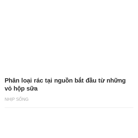
Bia Tuborg bắt tay cùng rapper Jay Park
khuấy động mùa hè 2026
NHỊP SỐNG