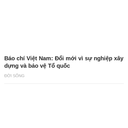
2 giải đấu Taekwondo kịch tính trong tuần
lễ thể thao của CJ K Festa 2025
NHỊP SỐNG