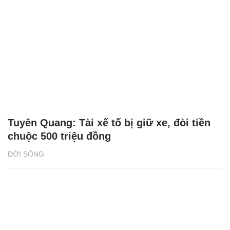
Người Việt ở Canada thắp lửa cho giấc mơ
ô tô điện
THỊ TRƯỜNG