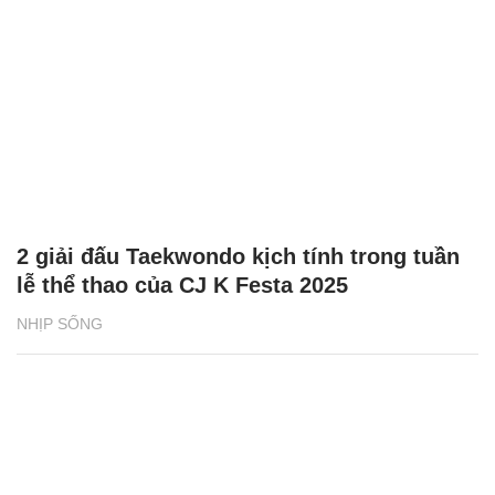
Tuyên Quang: Tài xế tố bị giữ xe, đòi tiền
chuộc 500 triệu đồng
ĐỜI SỐNG