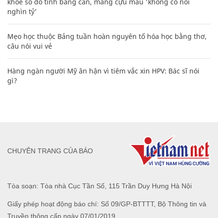
khoe sổ đỏ tính bằng cân, mắng cựu mẫu 'không có nổi
nghìn tỷ'
Mẹo học thuộc Bảng tuần hoàn nguyên tố hóa học bằng thơ,
câu nói vui vẻ
Hàng ngàn người Mỹ ân hận vì tiêm vắc xin HPV: Bác sĩ nói
gì?
CHUYÊN TRANG CỦA BÁO
Tòa soạn: Tòa nhà Cục Tần Số, 115 Trần Duy Hưng Hà Nội
Giấy phép hoạt động báo chí: Số 09/GP-BTTTT, Bộ Thông tin và
Truyền thông cấp ngày 07/01/2019.