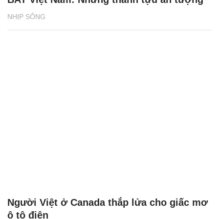
NHỊP SỐNG
Người Việt ở Canada thắp lửa cho giấc mơ
ô tô điện