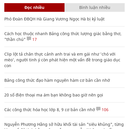
Đọc nhiều
Bình luận nhiều
Phó Đoàn ĐBQH Hà Giang Vương Ngọc Hà bị kỷ luật
Cách học thuộc nhanh Bảng công thức lượng giác bằng thơ,
"thần chú"
17
Clip lột tả chân thực cảnh anh trai và em gái như 'chó với
mèo', người tinh ý còn phát hiện một vấn đề trong giáo dục
con
Bảng công thức đạo hàm nguyên hàm cơ bản cần nhớ
20 số điện thoại ma ám bạn không bao giờ nên gọi
Các công thức hóa học lớp 8, 9 cơ bản cần nhớ
106
Nguyễn Phương Hằng sở hữu khối tài sản "siêu khủng", từng