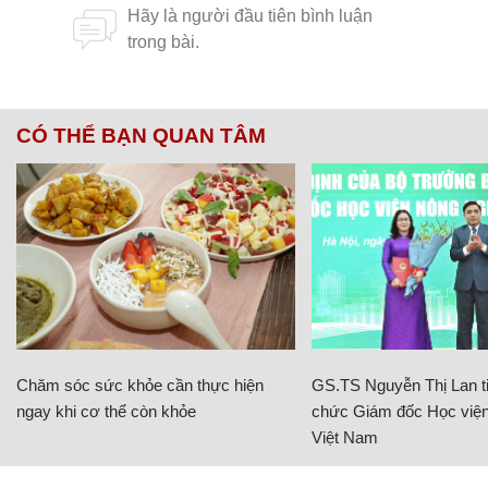
CÓ THỂ BẠN QUAN TÂM
Chăm sóc sức khỏe cần thực hiện
GS.TS Nguyễn Thị Lan ti
ngay khi cơ thể còn khỏe
chức Giám đốc Học viện
Việt Nam