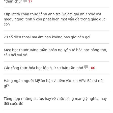
"thần chú"
17
Clip lột tả chân thực cảnh anh trai và em gái như 'chó với
mèo', người tinh ý còn phát hiện một vấn đề trong giáo dục
con
20 số điện thoại ma ám bạn không bao giờ nên gọi
Mẹo học thuộc Bảng tuần hoàn nguyên tố hóa học bằng thơ,
câu nói vui vẻ
Các công thức hóa học lớp 8, 9 cơ bản cần nhớ
106
Hàng ngàn người Mỹ ân hận vì tiêm vắc xin HPV: Bác sĩ nói
gì?
Tổng hợp những status hay về cuộc sống mang ý nghĩa thay
đổi cuộc đời