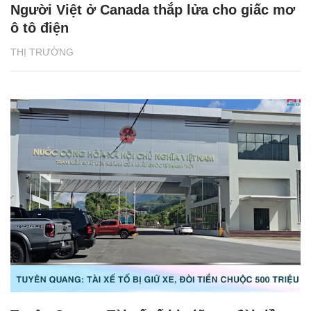
Người Việt ở Canada thắp lửa cho giấc mơ
ô tô điện
THỊ TRƯỜNG