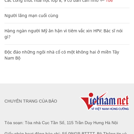
Các công thức hóa học lớp 8, 9 cơ bản cần nhớ
106
Người lãng mạn cuối cùng
Hàng ngàn người Mỹ ân hận vì tiêm vắc xin HPV: Bác sĩ nói
gì?
Độc đáo những ngôi nhà cổ có một không hai ở miền Tây
Nam Bộ
CHUYÊN TRANG CỦA BÁO
Tòa soạn: Tòa nhà Cục Tần Số, 115 Trần Duy Hưng Hà Nội
Giấy phép hoạt động báo chí: Số 09/GP-BTTTT, Bộ Thông tin và