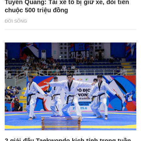
Tuyên Quang: Tài xế tố bị giữ xe, đòi tiền
chuộc 500 triệu đồng
ĐỜI SỐNG
2 giải đấu Taekwondo kịch tính trong tuần