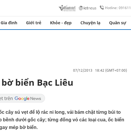
Hotline: 09161
Gia đình
Giới trẻ
Khỏe - đẹp
Chuyện lạ
Quân sự
07/12/2013 18:42 (GMT+07:00)
 bờ biển Bạc Liêu
cây sú vẹt để lộ rác ni long, vải bám chặt từng búi to
ập bềnh dưới gốc cây; từng đống vỏ các loại cua, ốc biển
ngay mép bờ biển.