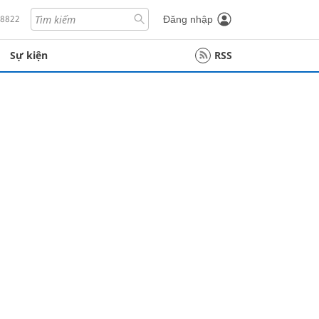
18822
Đăng nhập
Sự kiện
RSS