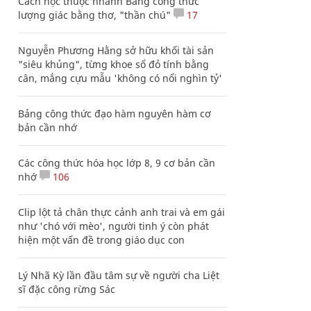
Cách học thuộc nhanh Bảng công thức
lượng giác bằng thơ, "thần chú"
17
Nguyễn Phương Hằng sở hữu khối tài sản
"siêu khủng", từng khoe sổ đỏ tính bằng
cân, mắng cựu mẫu 'không có nổi nghìn tỷ'
Bảng công thức đạo hàm nguyên hàm cơ
bản cần nhớ
Các công thức hóa học lớp 8, 9 cơ bản cần
nhớ
106
Clip lột tả chân thực cảnh anh trai và em gái
như 'chó với mèo', người tinh ý còn phát
hiện một vấn đề trong giáo dục con
Lý Nhã Kỳ lần đầu tâm sự về người cha Liệt
sĩ đặc công rừng Sác