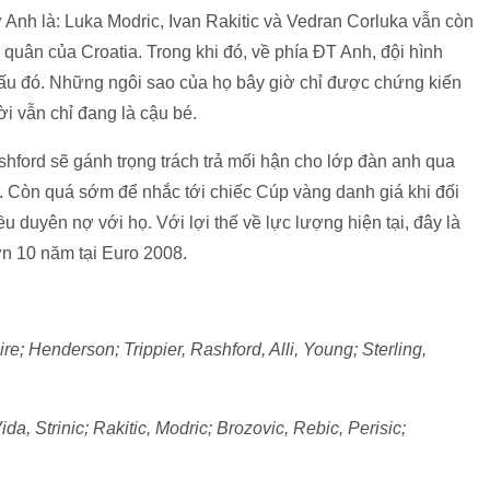
ử Anh là: Luka Modric, Ivan Rakitic và Vedran Corluka vẫn còn
a quân của Croatia. Trong khi đó, về phía ĐT Anh, đội hình
 đấu đó. Những ngôi sao của họ bây giờ chỉ được chứng kiến
ời vẫn chỉ đang là cậu bé.
Rashford sẽ gánh trọng trách trả mối hận cho lớp đàn anh qua
. Còn quá sớm để nhắc tới chiếc Cúp vàng danh giá khi đối
 duyên nợ với họ. Với lợi thế về lực lượng hiện tại, đây là
n 10 năm tại Euro 2008.
re; Henderson; Trippier, Rashford, Alli, Young; Sterling,
ida, Strinic; Rakitic, Modric; Brozovic, Rebic, Perisic;