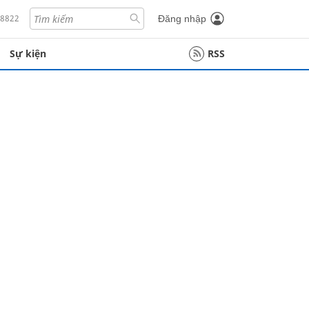
18822
Đăng nhập
Sự kiện
RSS