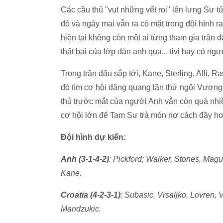
Các cầu thủ "vụt những vết roi" lên lưng Sư t
đó và ngày mai vẫn ra có mặt trong đội hình r
hiện tại không còn một ai từng tham gia trận
thất bại của lớp đàn anh qua... tivi hay có ngư
Trong trận đấu sắp tới, Kane, Sterling, Alli, 
đó tìm cơ hội đăng quang lần thứ ngôi Vương
thủ trước mắt của người Anh vẫn còn quá nhiều
cơ hội lớn để Tam Sư trả món nợ cách đầy hơ
Đội hình dự kiến:
Anh (3-1-4-2)
: Pickford; Walker, Stones, Magui
Kane.
Croatia (4-2-3-1)
: Subasic, Vrsaljko, Lovren, V
Mandzukic.