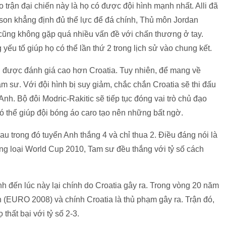
 trận đại chiến này là họ có được đội hình mạnh nhất. Alli đã
on khẳng định đủ thể lực để đá chính, Thủ môn Jordan
 cũng không gặp quá nhiều vấn đề với chấn thương ở tay.
ếu tố giúp họ có thể lần thứ 2 trong lịch sử vào chung kết.
 được đánh giá cao hơn Croatia. Tuy nhiên, để mang về
m sư. Với đội hình bị suy giảm, chắc chắn Croatia sẽ thi đấu
h. Bộ đôi Modric-Rakitic sẽ tiếp tục đóng vai trò chủ đạo
 có thể giúp đội bóng áo caro tạo nên những bất ngờ.
au trong đó tuyển Anh thắng 4 và chỉ thua 2. Điều đáng nói là
òng loại World Cup 2010, Tam sư đều thắng với tỷ số cách
nh đến lúc này lại chính do Croatia gây ra. Trong vòng 20 năm
n (EURO 2008) và chính Croatia là thủ phạm gây ra. Trận đó,
thất bại với tỷ số 2-3.