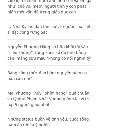
Clip lột tả chân thực cảnh anh trai và em gái
như 'chó với mèo', người tinh ý còn phát
hiện một vấn đề trong giáo dục con
Lý Nhã Kỳ lần đầu tâm sự về người cha Liệt
sĩ đặc công rừng Sác
Nguyễn Phương Hằng sở hữu khối tài sản
"siêu khủng", từng khoe sổ đỏ tính bằng
cân, mắng cựu mẫu 'không có nổi nghìn tỷ'
Bảng công thức đạo hàm nguyên hàm cơ
bản cần nhớ
Mai Phương Thúy "phím hàng" quá chuẩn,
vợ tỷ phú Phạm Nhật Vượng giành lại vị trí
top 5 người giàu nhất
Những status buồn về tình yêu, cuộc sống
hàm ẩn nhiều ý nghĩa