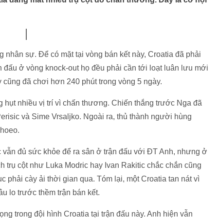
ng nhân sự. Để có mặt tại vòng bán kết này, Croatia đã phải
n đấu ở vòng knock-out họ đều phải cần tới loạt luân lưu mới
y cũng đã chơi hơn 240 phút trong vòng 5 ngày.
 hụt nhiều vị trí vì chấn thương. Chiến thắng trước Nga đã
 Perisic và Sime Vrsaljko. Ngoài ra, thủ thành người hùng
khoeo.
ic vẫn đủ sức khỏe để ra sân ở trận đấu với ĐT Anh, nhưng ở
ch trụ cột như Luka Modric hay Ivan Rakitic chắc chắn cũng
c phải cày ải thời gian qua. Tóm lại, một Croatia tan nát vì
u lo trước thềm trận bán kết.
ọng trong đội hình Croatia tại trận đấu này. Anh hiện vẫn