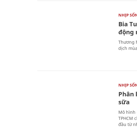
NHỊP SỐ
Bia T
động 
Thương h
dịch mùa
NHỊP SỐ
Phân 
sữa
Mô hình 
TPHCM ch
đầu từ n