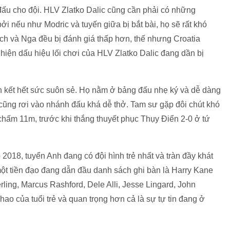
hi đấu cho đội. HLV Zlatko Dalic cũng cần phải có những
i nếu như Modric và tuyến giữa bị bắt bài, họ sẽ rất khó
ch và Nga đều bị đánh giá thấp hơn, thế nhưng Croatia
 hiện dấu hiệu lối chơi của HLV Zlatko Dalic đang dần bị
án kết hết sức suôn sẻ. Họ nằm ở bảng đấu nhẹ ký và dễ dàng
cũng rơi vào nhánh đấu khá dễ thở. Tam sư gặp đôi chút khó
chấm 11m, trước khi thắng thuyết phục Thụy Điển 2-0 ở tứ
 2018, tuyển Anh đang có đội hình trẻ nhất và tràn đầy khát
ột tiền đạo đang dẫn đầu danh sách ghi bàn là Harry Kane
ling, Marcus Rashford, Dele Alli, Jesse Lingard, John
ao của tuổi trẻ và quan trọng hơn cả là sự tự tin đang ở