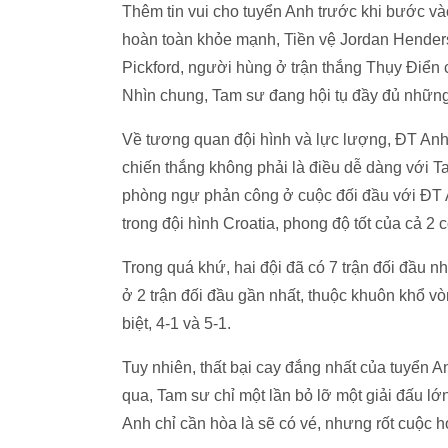
Thêm tin vui cho tuyển Anh trước khi bước vào
hoàn toàn khỏe mạnh, Tiền vệ Jordan Henders
Pickford, người hùng ở trận thắng Thụy Điển
Nhìn chung, Tam sư đang hội tụ đầy đủ những y
Về tương quan đội hình và lực lượng, ĐT Anh
chiến thắng không phải là điều dễ dàng với Ta
phòng ngự phản công ở cuộc đối đầu với ĐT An
trong đội hình Croatia, phong độ tốt của cả 2
Trong quá khứ, hai đội đã có 7 trận đối đầu nh
ở 2 trận đối đầu gần nhất, thuộc khuôn khổ v
biệt, 4-1 và 5-1.
Tuy nhiên, thất bại cay đắng nhất của tuyển A
qua, Tam sư chỉ một lần bỏ lỡ một giải đấu lớ
Anh chỉ cần hòa là sẽ có vé, nhưng rốt cuộc họ 