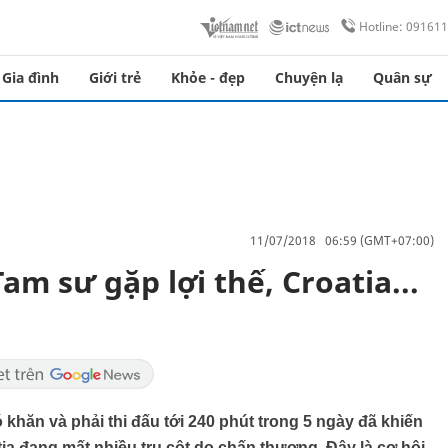
Hotline: 09161
Gia đình
Giới trẻ
Khỏe - đẹp
Chuyện lạ
Quân sự
11/07/2018 06:59 (GMT+07:00)
am sư gặp lợi thế, Croatia...
hó khăn và phải thi đấu tới 240 phút trong 5 ngày đã khiến
atia đang mất nhiều trụ cột do chấn thương. Đây là cơ hội