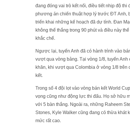
đang đóng vai trò kết nối, điều tiết nhịp độ t
phương án chiến thuật hợp lý trước ĐT Anh, bở
triển khai những kế hoạch đã dự tính. Đan Mạ
không thể thắng trong 90 phút và điều này thể
khắc chế.
Ngược lại, tuyển Anh đã có hành trình vào b
vượt qua vòng bảng. Tại vòng 1/8, tuyển Anh 
khăn, khi vượt qua Colombia ở vòng 1/8 trên 
kết.
Trong số 4 đội lọt vào vòng bán kết World Cup
vọng cũng như động lực thi đấu. Họ sở hữu m
với 5 bàn thắng. Ngoài ra, những Raheem Ster
Stones, Kyle Walker cũng đang có thừa khát kh
mức rất cao.