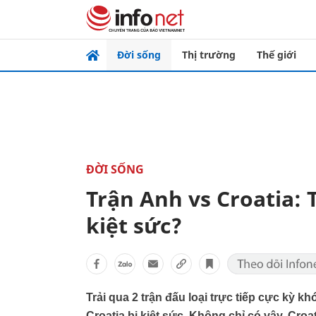
Đời sống
Thị trường
Thế giới
ĐỜI SỐNG
Trận Anh vs Croatia: T
kiệt sức?
Trải qua 2 trận đấu loại trực tiếp cực kỳ k
Croatia bị kiệt sức. Không chỉ có vậy, Cro