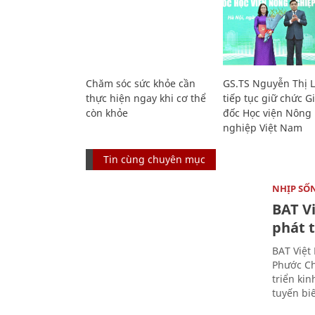
Chăm sóc sức khỏe cần
GS.TS Nguyễn Thị 
thực hiện ngay khi cơ thể
tiếp tục giữ chức 
còn khỏe
đốc Học viện Nông
nghiệp Việt Nam
Tin cùng chuyên mục
NHỊP SỐ
BAT V
phát t
BAT Việt
Phước Ch
triển ki
tuyến bi