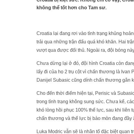
không thể tốt hơn cho Tam sư.
Croatia lại đang rơi vào tình trạng khủng hoả
trải qua những trận đấu quá khó khăn. Hai trậ
vượt qua được đối thủ. Ngoài ra, đội bóng nà
Chưa dừng lại ở đó, đội hình Croatia còn đang
lấy đi của họ 2 trụ cột vì chấn thương là Ivan
Danijel Subasic cũng dính chấn thương gân 
Cho đến thời điểm hiện tại, Perisic và Subas
trong tình trạng không sung sức. Chưa kể, cá
khó lòng hồi phục 100% thể lực, sau khi liên tụ
chấn thương và thể lực bị bào mòn đang đầy â
Luka Modric vẫn sẽ là nhân tố đặc biệt quan tr