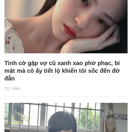
Tình cờ gặp vợ cũ xanh xao phờ phạc, bí
mật mà cô ấy tiết lộ khiến tôi sốc đến đờ
đẫn
TƯ VẤN