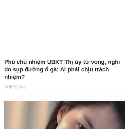
Phó chủ nhiệm UBKT Thị ủy tử vong, nghi
do sụp đường ổ gà: Ai phải chịu trách
nhiệm?
NHỊP SỐNG