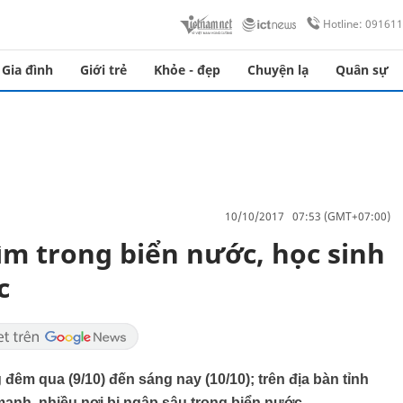
Hotline: 09161
Gia đình
Giới trẻ
Khỏe - đẹp
Chuyện lạ
Quân sự
10/10/2017 07:53 (GMT+07:00)
ìm trong biển nước, học sinh
c
đêm qua (9/10) đến sáng nay (10/10); trên địa bàn tỉnh
ạnh, nhiều nơi bị ngập sâu trong biển nước.