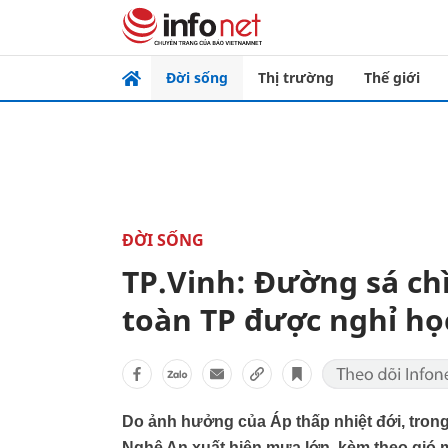
Đời sống
Thị trường
Thế giới
ĐỜI SỐNG
TP.Vinh: Đường sá ch
toàn TP được nghỉ họ
Do ảnh hưởng của Áp thấp nhiệt đới, trong 
Nghệ An xuất hiện mưa lớn, kèm theo gió m