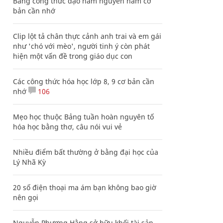
Bảng công thức đạo hàm nguyên hàm cơ
bản cần nhớ
Clip lột tả chân thực cảnh anh trai và em gái
như 'chó với mèo', người tinh ý còn phát
hiện một vấn đề trong giáo dục con
Các công thức hóa học lớp 8, 9 cơ bản cần
nhớ
106
Mẹo học thuộc Bảng tuần hoàn nguyên tố
hóa học bằng thơ, câu nói vui vẻ
Nhiều điểm bất thường ở bằng đại học của
Lý Nhã Kỳ
20 số điện thoại ma ám bạn không bao giờ
nên gọi
Nguyễn Phương Hằng sở hữu khối tài sản