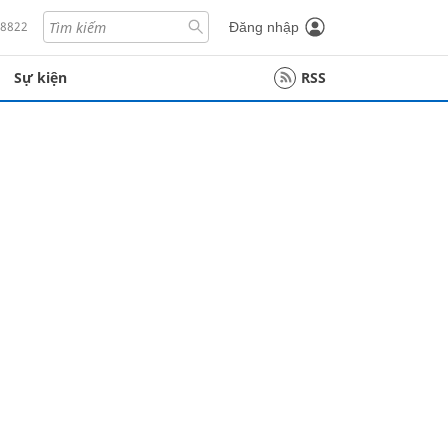
18822
Đăng nhập
Sự kiện
RSS