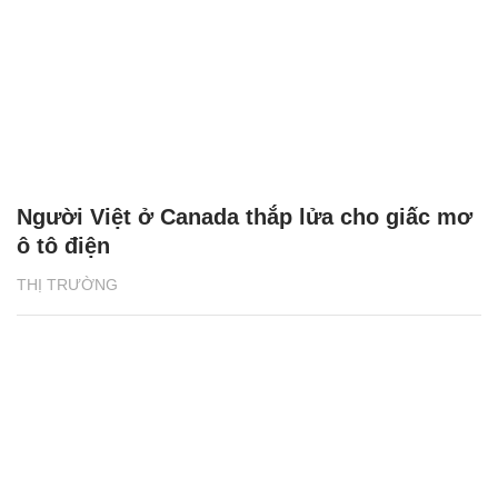
Người Việt ở Canada thắp lửa cho giấc mơ
ô tô điện
THỊ TRƯỜNG