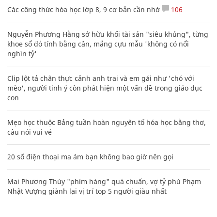
Các công thức hóa học lớp 8, 9 cơ bản cần nhớ
106
Nguyễn Phương Hằng sở hữu khối tài sản "siêu khủng", từng
khoe sổ đỏ tính bằng cân, mắng cựu mẫu 'không có nổi
nghìn tỷ'
Clip lột tả chân thực cảnh anh trai và em gái như 'chó với
mèo', người tinh ý còn phát hiện một vấn đề trong giáo dục
con
Mẹo học thuộc Bảng tuần hoàn nguyên tố hóa học bằng thơ,
câu nói vui vẻ
20 số điện thoại ma ám bạn không bao giờ nên gọi
Mai Phương Thúy "phím hàng" quá chuẩn, vợ tỷ phú Phạm
Nhật Vượng giành lại vị trí top 5 người giàu nhất