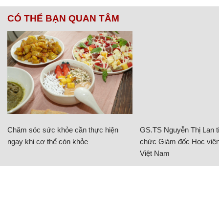
CÓ THỂ BẠN QUAN TÂM
Chăm sóc sức khỏe cần thực hiện
GS.TS Nguyễn Thị Lan ti
ngay khi cơ thể còn khỏe
chức Giám đốc Học viện
Việt Nam