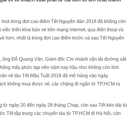
u hoả trong đợt cao điểm Tết Nguyên đán 2018 đã không còn
việc triển khai bán vé trên mạng internet, qua điện thoại và
 vé hơn, nhất là trong đợt cao điểm trước và sau Tết Nguyên
/1, ông Đỗ Quang Văn, Giám đốc Chi nhánh vận tải đường sắt
t không mấy phức tạp nên năm nay hầu như không còn tình
t bán vé tàu Tết Mậu Tuất 2018 đã mở hàng vào ngày
hách không mua được vé, các chặng đi ngắn từ TP.HCM ra
g từ ngày 20 đến ngày 28 tháng Chạp, còn sau Tết kéo dài từ
ớc Tết tập trung các chuyến tàu từ TP.HCM đi Hà Nội, còn