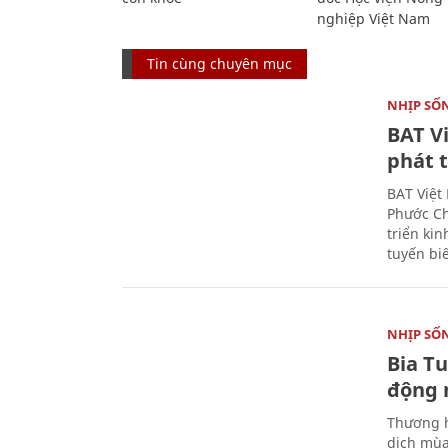
nghiệp Việt Nam
Tin cùng chuyên mục
NHỊP SỐ
BAT V
phát t
BAT Việt
Phước Ch
triển ki
tuyến bi
NHỊP SỐ
Bia T
động 
Thương h
dịch mùa