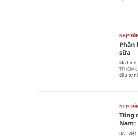
NHỊP SỐ
Phân 
sữa
Mô hình 
TPHCM ch
đầu từ n
NHỊP SỐ
Tổng 
Nam: 
BAT Việt