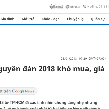
Hotline: 09161
Gia đình
Giới trẻ
Khỏe - đẹp
Chuyện lạ
Quân sự
25/01/2018 07:20 (GMT+07:00)
guyên đán 2018 khó mua, giá
018 từ TP.HCM đi các tỉnh nhìn chung tăng nhẹ nhưng
iá vé xe khách xuất phát từ hai bến xe lớn nhất thành