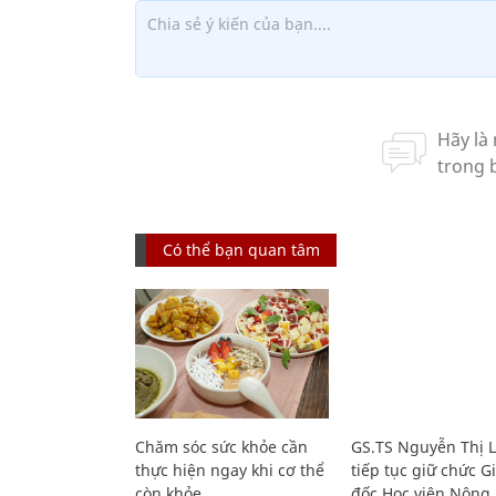
Có thể bạn quan tâm
Chăm sóc sức khỏe cần
GS.TS Nguyễn Thị 
thực hiện ngay khi cơ thể
tiếp tục giữ chức 
còn khỏe
đốc Học viện Nông