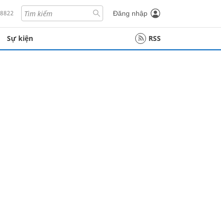
18822
Đăng nhập
Sự kiện
RSS