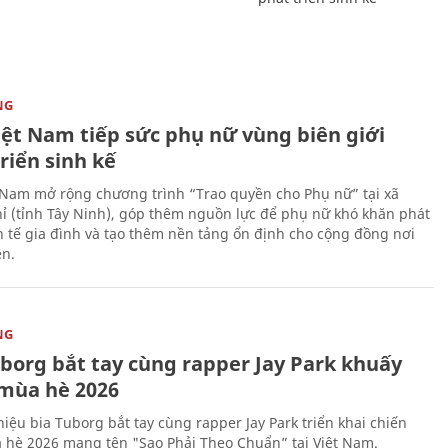
NG
iệt Nam tiếp sức phụ nữ vùng biên giới
riển sinh kế
 Nam mở rộng chương trình “Trao quyền cho Phụ nữ” tại xã
ỉ (tỉnh Tây Ninh), góp thêm nguồn lực để phụ nữ khó khăn phát
nh tế gia đình và tạo thêm nền tảng ổn định cho cộng đồng nơi
ên.
NG
uborg bắt tay cùng rapper Jay Park khuấy
mùa hè 2026
iệu bia Tuborg bắt tay cùng rapper Jay Park triển khai chiến
 hè 2026 mang tên "Sao Phải Theo Chuẩn” tại Việt Nam.