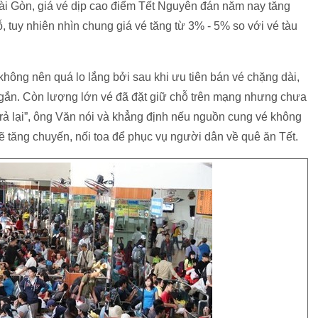
ài Gòn, giá vé dịp cao điểm Tết Nguyên đán năm nay tăng
ỗ, tuy nhiên nhìn chung giá vé tăng từ 3% - 5% so với vé tàu
ông nên quá lo lắng bởi sau khi ưu tiên bán vé chặng dài,
gắn. Còn lượng lớn vé đã đặt giữ chỗ trên mạng nhưng chưa
trả lại”, ông Văn nói và khẳng định nếu nguồn cung vé không
 tăng chuyến, nối toa để phục vụ người dân về quê ăn Tết.