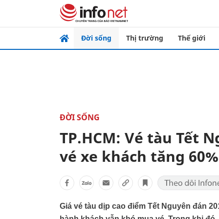
Đời sống
Thị trường
Thế giới
ĐỜI SỐNG
TP.HCM: Vé tàu Tết N
vé xe khách tăng 60%
Giá vé tàu dịp cao điểm Tết Nguyên đán 2
hành khách vẫn khó mua vé. Trong khi đó, g