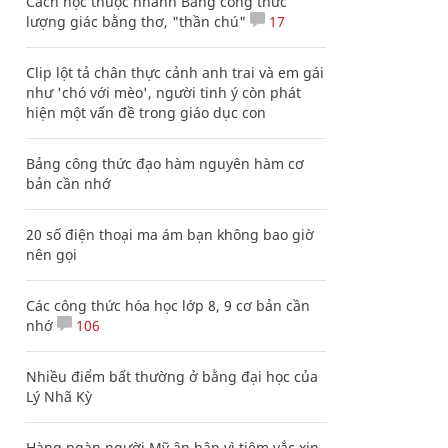
Cách học thuộc nhanh Bảng công thức
lượng giác bằng thơ, "thần chú"
17
Clip lột tả chân thực cảnh anh trai và em gái
như 'chó với mèo', người tinh ý còn phát
hiện một vấn đề trong giáo dục con
Bảng công thức đạo hàm nguyên hàm cơ
bản cần nhớ
20 số điện thoại ma ám bạn không bao giờ
nên gọi
Các công thức hóa học lớp 8, 9 cơ bản cần
nhớ
106
Nhiều điểm bất thường ở bằng đại học của
Lý Nhã Kỳ
Hàng ngàn người Mỹ ân hận vì tiêm vắc xin