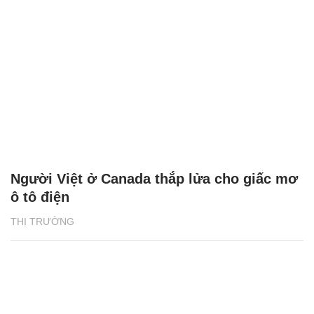
Người Việt ở Canada thắp lửa cho giấc mơ
ô tô điện
THỊ TRƯỜNG