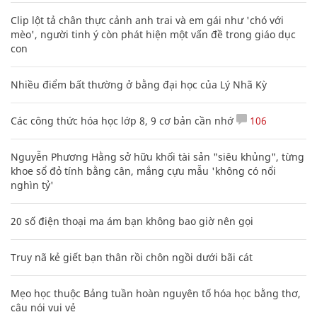
Clip lột tả chân thực cảnh anh trai và em gái như 'chó với
mèo', người tinh ý còn phát hiện một vấn đề trong giáo dục
con
Nhiều điểm bất thường ở bằng đại học của Lý Nhã Kỳ
Các công thức hóa học lớp 8, 9 cơ bản cần nhớ
106
Nguyễn Phương Hằng sở hữu khối tài sản "siêu khủng", từng
khoe sổ đỏ tính bằng cân, mắng cựu mẫu 'không có nổi
nghìn tỷ'
20 số điện thoại ma ám bạn không bao giờ nên gọi
Truy nã kẻ giết bạn thân rồi chôn ngồi dưới bãi cát
Mẹo học thuộc Bảng tuần hoàn nguyên tố hóa học bằng thơ,
câu nói vui vẻ