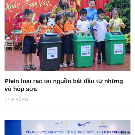
Phân loại rác tại nguồn bắt đầu từ những
vỏ hộp sữa
NHỊP SỐNG