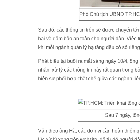
Phó Chủ tịch UBND TP.HCM
Sau đó, các thông tin trên sẽ được chuyển tới 
hại và đảm bảo an toàn cho người dân. Việc t
khi mỗi ngành quản lý hạ tầng đều có số riên
Phát biểu tại buổi ra mắt sáng ngày 10/4, ôn
nhận, xử lý các thông tin này rất quan trọng 
hiện sự phối hợp chặt chẽ giữa các ngành liên
Sau 7 ngày, tổn
Vẫn theo ông Hà, các đơn vị cần hoàn thiện quy
lúc xử lý xong trên website, để từ đó người d