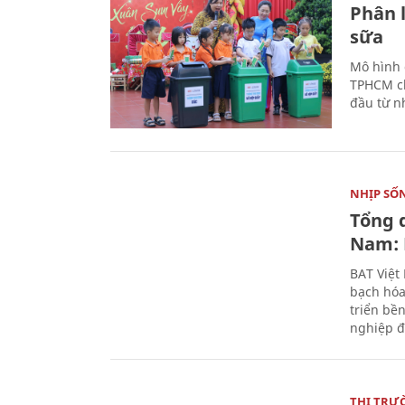
Phân 
sữa
Mô hình 
TPHCM ch
đầu từ n
NHỊP SỐ
Tổng 
Nam: 
BAT Việt
bạch hóa
triển bề
nghiệp đ
THỊ TRƯ