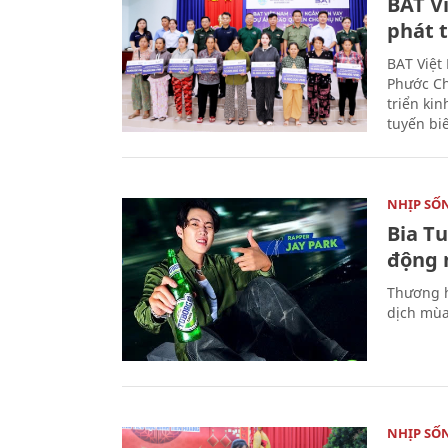
BAT V
phát t
BAT Việt
Phước Ch
triển ki
tuyến bi
NHỊP SỐ
Bia T
động 
Thương h
dịch mùa
NHỊP SỐ