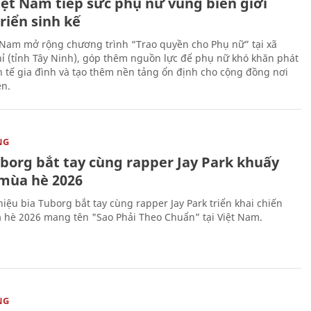
iệt Nam tiếp sức phụ nữ vùng biên giới
riển sinh kế
 Nam mở rộng chương trình “Trao quyền cho Phụ nữ” tại xã
ỉ (tỉnh Tây Ninh), góp thêm nguồn lực để phụ nữ khó khăn phát
nh tế gia đình và tạo thêm nền tảng ổn định cho cộng đồng nơi
ên.
NG
uborg bắt tay cùng rapper Jay Park khuấy
mùa hè 2026
iệu bia Tuborg bắt tay cùng rapper Jay Park triển khai chiến
 hè 2026 mang tên "Sao Phải Theo Chuẩn” tại Việt Nam.
NG