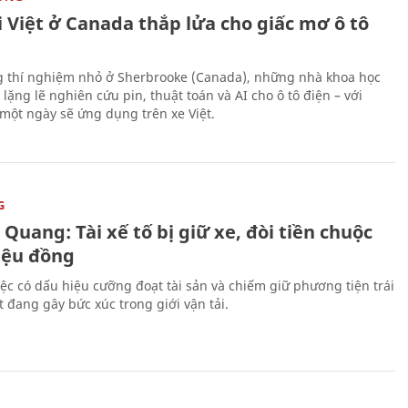
 Việt ở Canada thắp lửa cho giấc mơ ô tô
 thí nghiệm nhỏ ở Sherbrooke (Canada), những nhà khoa học
lặng lẽ nghiên cứu pin, thuật toán và AI cho ô tô điện – với
 một ngày sẽ ứng dụng trên xe Việt.
G
Quang: Tài xế tố bị giữ xe, đòi tiền chuộc
riệu đồng
iệc có dấu hiệu cưỡng đoạt tài sản và chiếm giữ phương tiện trái
t đang gây bức xúc trong giới vận tải.