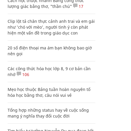
Cách học thuộc nhanh Bảng công thức
lượng giác bằng thơ, "thần chú"
17
Clip lột tả chân thực cảnh anh trai và em gái
như 'chó với mèo', người tinh ý còn phát
hiện một vấn đề trong giáo dục con
20 số điện thoại ma ám bạn không bao giờ
nên gọi
Các công thức hóa học lớp 8, 9 cơ bản cần
nhớ
106
Mẹo học thuộc Bảng tuần hoàn nguyên tố
hóa học bằng thơ, câu nói vui vẻ
Tổng hợp những status hay về cuộc sống
mang ý nghĩa thay đổi cuộc đời
Tìm hiểu tư tưởng Nguyễn Du qua đoạn kết