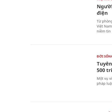
Người
điện
Từ phòng
Việt Nam 
niềm tin
ĐỜI SỐN
Tuyên 
500 t
Một vụ v
pháp luậ