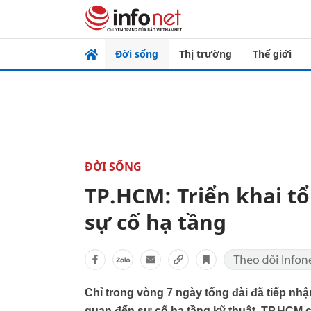
Đời sống
Thị trường
Thế giới
ĐỜI SỐNG
TP.HCM: Triển khai tổ
sự cố hạ tầng
Chỉ trong vòng 7 ngày tổng đài đã tiếp nhậ
quan đến sự cố hạ tầng kỹ thuật. TP.HCM c