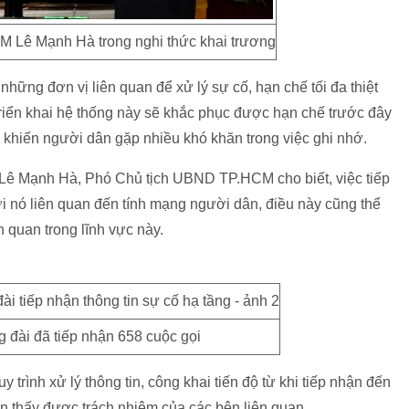
 Lê Mạnh Hà trong nghi thức khai trương
những đơn vị liên quan để xử lý sự cố, hạn chế tối đa thiệt
riển khai hệ thống này sẽ khắc phục được hạn chế trước đây
g khiến người dân gặp nhiều khó khăn trong việc ghi nhớ.
g Lê Mạnh Hà, Phó Chủ tịch UBND TP.HCM cho biết, việc tiếp
bởi nó liên quan đến tính mạng người dân, điều này cũng thể
 quan trong lĩnh vực này.
g đài đã tiếp nhận 658 cuộc gọi
 trình xử lý thông tin, công khai tiến độ từ khi tiếp nhận đến
ân thấy được trách nhiệm của các bên liên quan.