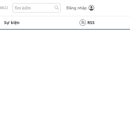
18822
Đăng nhập
Sự kiện
RSS