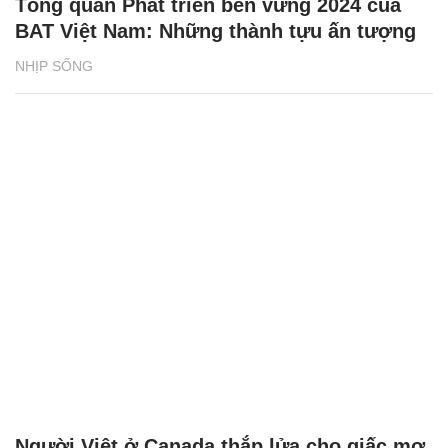
Tổng quan Phát triển bền vững 2024 của
BAT Việt Nam: Những thành tựu ấn tượng
NHỊP SỐNG
Người Việt ở Canada thắp lửa cho giấc mơ