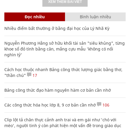
XEM THÊM BÀI VIẾT
Đọc nhiều
Bình luận nhiều
Nhiều điểm bất thường ở bằng đại học của Lý Nhã Kỳ
Nguyễn Phương Hằng sở hữu khối tài sản "siêu khủng", từng
khoe sổ đỏ tính bằng cân, mắng cựu mẫu 'không có nổi
nghìn tỷ'
Cách học thuộc nhanh Bảng công thức lượng giác bằng thơ,
"thần chú"
17
Bảng công thức đạo hàm nguyên hàm cơ bản cần nhớ
Các công thức hóa học lớp 8, 9 cơ bản cần nhớ
106
Clip lột tả chân thực cảnh anh trai và em gái như 'chó với
mèo', người tinh ý còn phát hiện một vấn đề trong giáo dục