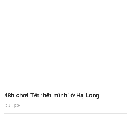
48h chơi Tết ‘hết mình’ ở Hạ Long
DU LỊCH