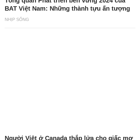
Tổng quan Phát triển bền vững 2024 của
BAT Việt Nam: Những thành tựu ấn tượng
NHỊP SỐNG
Người Việt ở Canada thắp lửa cho giấc mơ