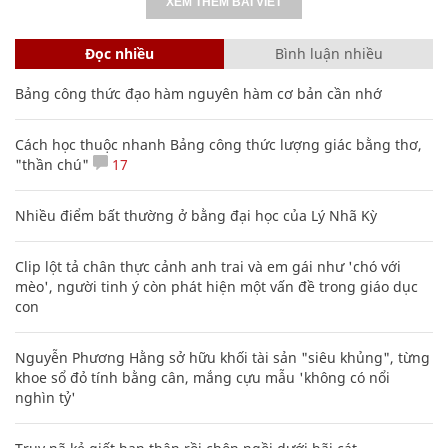
XEM THÊM BÀI VIẾT
Đọc nhiều
Bình luận nhiều
Bảng công thức đạo hàm nguyên hàm cơ bản cần nhớ
Cách học thuộc nhanh Bảng công thức lượng giác bằng thơ,
"thần chú"
17
Nhiều điểm bất thường ở bằng đại học của Lý Nhã Kỳ
Clip lột tả chân thực cảnh anh trai và em gái như 'chó với
mèo', người tinh ý còn phát hiện một vấn đề trong giáo dục
con
Nguyễn Phương Hằng sở hữu khối tài sản "siêu khủng", từng
khoe sổ đỏ tính bằng cân, mắng cựu mẫu 'không có nổi
nghìn tỷ'