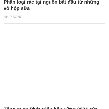
Phân loại rác tại nguồn bắt đầu từ những
vỏ hộp sữa
NHỊP SỐNG