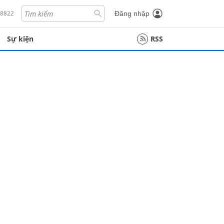
18822
Đăng nhập
Sự kiện
RSS