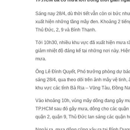
Sáng nay 28/4, dù thời tiết vẫn còn oi bức nh
xuất hiện những tầng mây đen. Khoảng 2 tiến
Thủ Đức, 2, 9 và Bình Thạnh.
Tới 10h30, nhiều khu vực đã xuất hiện mưa r
giảm nhiệt độ đáng kể tại những nơi này. Hiện 
mưa.
Ông Lê Đình Quyết, Phó trưởng phòng dự báo 
sáng 28/4, qua theo dõi trên ảnh mây vệ tinh, ả
khu vực các tỉnh Bà Rịa – Vũng Tàu, Đồng N
Vào khoảng 10h, vùng mây dông đang gây mưa
TP.HCM sau đó gây mưa, dông cho các quận t
quận 2, quận 9, Thủ Đức lan sáng các quận h
Ngoài ra, mưa dông cũng xảy ra tại Bình Dư