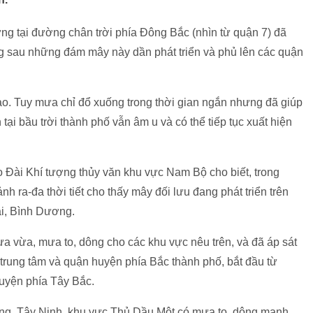
ưng tại đường chân trời phía Đông Bắc (nhìn từ quận 7) đã
g sau những đám mây này dần phát triển và phủ lên các quận
ào. Tuy mưa chỉ đổ xuống trong thời gian ngắn nhưng đã giúp
tại bầu trời thành phố vẫn âm u và có thể tiếp tục xuất hiện
Đài Khí tượng thủy văn khu vực Nam Bộ cho biết, trong
nh ra-đa thời tiết cho thấy mây đối lưu đang phát triển trên
ai, Bình Dương.
 vừa, mưa to, dông cho các khu vực nêu trên, và đã áp sát
rung tâm và quận huyện phía Bắc thành phố, bắt đầu từ
uyện phía Tây Bắc.
ơng, Tây Ninh, khu vực Thủ Dầu Một có mưa to, dông mạnh.