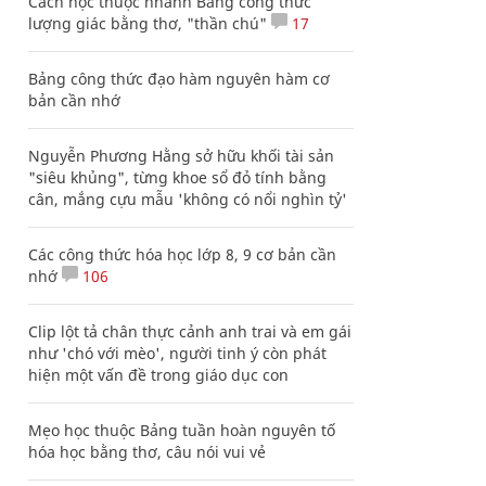
Cách học thuộc nhanh Bảng công thức
lượng giác bằng thơ, "thần chú"
17
Bảng công thức đạo hàm nguyên hàm cơ
bản cần nhớ
Nguyễn Phương Hằng sở hữu khối tài sản
"siêu khủng", từng khoe sổ đỏ tính bằng
cân, mắng cựu mẫu 'không có nổi nghìn tỷ'
Các công thức hóa học lớp 8, 9 cơ bản cần
nhớ
106
Clip lột tả chân thực cảnh anh trai và em gái
như 'chó với mèo', người tinh ý còn phát
hiện một vấn đề trong giáo dục con
Mẹo học thuộc Bảng tuần hoàn nguyên tố
hóa học bằng thơ, câu nói vui vẻ