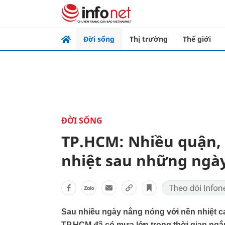
Đời sống
Thị trường
Thế giới
ĐỜI SỐNG
TP.HCM: Nhiều quận,
nhiệt sau những ngà
Sau nhiều ngày nắng nóng với nền nhiệt cao
TP.HCM đã có mưa lớn trong thời gian ngắ