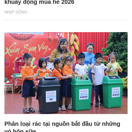
khuấy động mùa hè 2026
NHỊP SỐNG
Phân loại rác tại nguồn bắt đầu từ những
vỏ hộp sữa