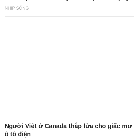
NHỊP SỐNG
Người Việt ở Canada thắp lửa cho giấc mơ
ô tô điện